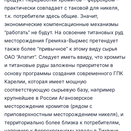
практически совпадает с таковой для никеля,
т.к. потребители здесь общие. Значит,
экономические компенсационные механизмы
“работать” не будут. На освоение титановых руд
месторождения Гремяха-Вырмес претендует
также более “привычное” к этому виду сырья
ОАО “Апатит”. Следует иметь ввиду, что хромиты
и титановые руды заложены приоритетом в
основу программы создания современного ГПК
Карелии, которая имеет мощную
соответствующую сырьевую базу, например
крупнейшее в России Аганозерское
месторождение хромитов (рядом с
приповерхностным месторождением никеля), и
территориально более близка к потребителям,
например к феррохромному заводу в Тихвине.