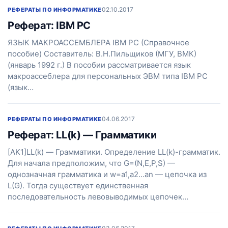
02.10.2017
РЕФЕРАТЫ ПО ИНФОРМАТИКЕ
Реферат: IBM PC
ЯЗЫК МАКРОАССЕМБЛЕРА IBM PC (Справочное
пособие) Составитель: В.Н.Пильщиков (МГУ, ВМК)
(январь 1992 г.) В пособии рассматривается язык
макроассеблера для персональных ЭВМ типа IBM PC
(язык…
04.06.2017
РЕФЕРАТЫ ПО ИНФОРМАТИКЕ
Реферат: LL(k) — Грамматики
[AK1]LL(k) — Грамматики. Определение LL(k)-грамматик.
Для начала предположим, что G=(N,E,P,S) —
однозначная грамматика и w=a1,a2…an — цепочка из
L(G). Тогда существует единственная
последовательность левовыводимых цепочек…