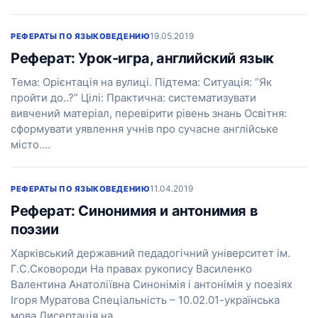
19.05.2019
РЕФЕРАТЫ ПО ЯЗЫКОВЕДЕНИЮ
Реферат: Урок-игра, английский язык
Тема: Орієнтація на вулиці. Підтема: Ситуація: “Як
пройти до..?” Цілі: Практична: систематизувати
вивчений матеріал, перевірити рівень знань Освітня:
сформувати уявлення учнів про сучасне англійське
місто.…
11.04.2019
РЕФЕРАТЫ ПО ЯЗЫКОВЕДЕНИЮ
Реферат: Синонимия и антонимия в
поэзии
Харківський державний педадогічний університет ім.
Г.С.Сковороди На правах рукопису Василенко
Валентина Анатоліївна Синонімія і антонімія у поезіях
Ігоря Муратова Спеціальність – 10.02.01-українська
мова Дисертація на…