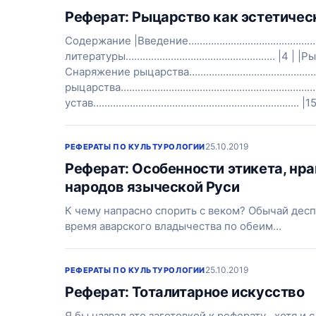
Реферат: Рыцарство как эстетичес
Содержание |Введение……………………………………………
литературы…………………………………………….. |4 | |
Снаряжение рыцарства…………………………………………
рыцарства……………………………………………………………… |1
устав………………………………………………………………. |15 |
25.10.2019
РЕФЕРАТЫ ПО КУЛЬТУРОЛОГИИ
Реферат: Особенности этикета, нр
народов языческой Руси
К чему напрасно спорить с веком? Обычай деспот
время аварского владычества по обеим…
25.10.2019
РЕФЕРАТЫ ПО КУЛЬТУРОЛОГИИ
Реферат: Тоталитарное искусство
Я бы назвал это заготовкой к реферату , хотя и