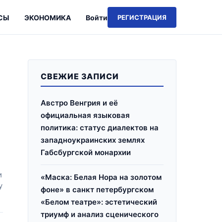
СЫ
ЭКОНОМИКА
Войти
РЕГИСТРАЦИЯ
СВЕЖИЕ ЗАПИСИ
Австро Венгрия и её
официальная языковая
политика: статус диалектов на
западноукраинских землях
Габсбургской монархии
и
«Маска: Белая Нора на золотом
у
фоне» в санкт петербургском
«Белом театре»: эстетический
триумф и анализ сценического