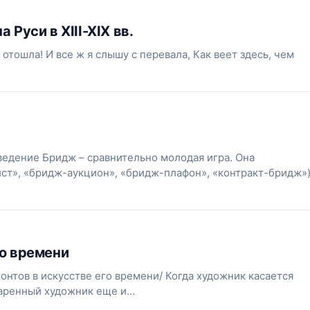
Руси в XIII-XIX вв.
отошла! И все ж я слышу с перевала, Как веет здесь, чем
дение Бридж – сравнительно молодая игра. Она
ист», «бридж-аукцион», «бридж-плафон», «контракт-бридж»
го времени
нтов в искусстве его времени/ Когда художник касается
даренный художник еще и…