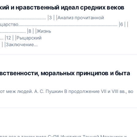
кий и нравственный идеал средних веков
………………………….. |3 | |Анализ прочитанной
Рыцарство……………………………………………………………………… |6 | |
……………… |8 | |Жизнь
2 | |Рыцарский
 |Заключение…
авственности, моральных принципов и быта
 меж людей. А. С. Пушкин В продолжение VII и VIII вв., во
 сдал его в таком виде С-Пб Институт Точной Механики и