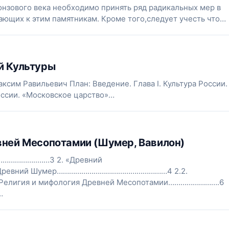
онзового века необходимо принять ряд радикальных мер в
ающих к этим памятникам. Кроме того,следует учесть что…
й Культуры
ксим Равильевич План: Введение. Глава I. Культура России.
России. «Московское царство»…
вней Месопотамии (Шумер, Вавилон)
………………..……3 2. «Древний
 Древний Шумер………………………………………………4 2.2.
лигия и мифология Древней Месопотамии…………………….6
…