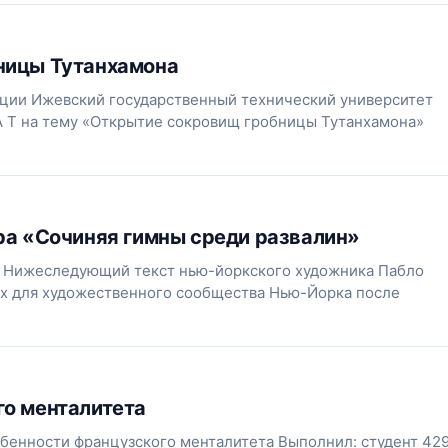
ницы Тутанхамона
ции Ижевский государственный технический университет
А Т на тему «Открытие сокровищ гробницы Тутанхамона»
ра «Сочиняя гимны среди развалин»
а Нижеследующий текст нью-йоркского художника Пабло
ых для художественного сообщества Нью-Йорка после
го менталитета
бенности французского менталитета Выполнил: студент 42