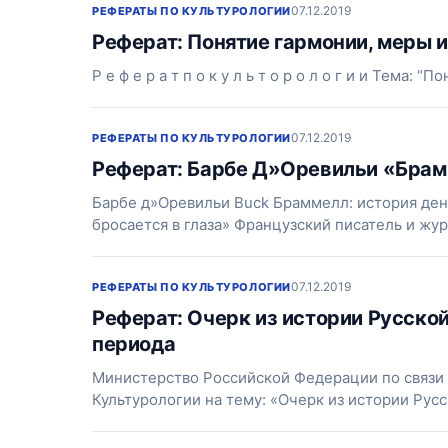
07.12.2019
РЕФЕРАТЫ ПО КУЛЬТУРОЛОГИИ
Реферат: Понятие гармонии, меры 
Р е ф е р а т п о к у л ь т о р о л о г и и Тема: 
07.12.2019
РЕФЕРАТЫ ПО КУЛЬТУРОЛОГИИ
Реферат: Барбе Д»Оревильи «Брам
Барбе д»Оревильи Buck Браммелл: история ден
бросается в глаза» Французский писатель и жу
07.12.2019
РЕФЕРАТЫ ПО КУЛЬТУРОЛОГИИ
Реферат: Очерк из истории Русской
периода
Министерство Российской Федерации по связи
Культурологии на тему: «Очерк из истории Рус