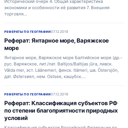
Исторический очерк 4. Общая характеристика
экономики и особенности её развития 7. Внешняя
торговля…
07.12.2019
РЕФЕРАТЫ ПО ГЕОГРАФИИ
Реферат: Янтарное море, Варяжское
море
Янтарное море, Варяжское море Балтийское море (др.-
рус. Варяжское, лит./лат. Baltijos/Baltijas jūra, ливск.
Vālda mer, эст. Läänemeri, финск. Itämeri, шв. Östersjön,
дат. Østersøen, нем. Ostsee, кашубск.…
07.12.2019
РЕФЕРАТЫ ПО ГЕОГРАФИИ
Реферат: Классификация субъектов РФ
по степени благоприятности природных
условий
Классификация субъектов Российской Федерации по