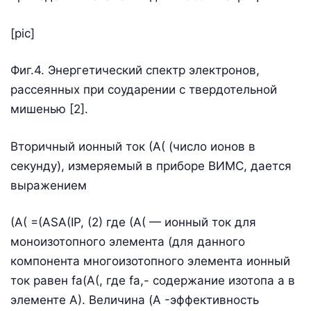
[pic]
Фиг.4. Энергетический спектр электронов,
рассеянных при соударении с твердотельной
мишенью [2].
Вторичный ионный ток (А( (число ионов в
секунду), измеряемый в приборе ВИМС, дается
выражением
(А( =(ASA(IP, (2) где (А( — ионный ток для
моноизотопного элемента (для данного
компонента многоизотопного элемента ионный
ток равен fa(А(, где fa,- содержание изотопа а в
элементе А). Величина (A -эффективность