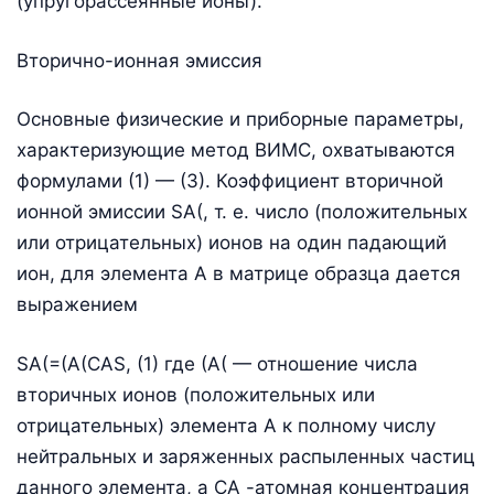
(упругорассеянные ионы).
Вторично-ионная эмиссия
Основные физические и приборные параметры,
характеризующие метод ВИМС, охватываются
формулами (1) — (3). Коэффициент вторичной
ионной эмиссии SА(, т. е. число (положительных
или отрицательных) ионов на один падающий
ион, для элемента А в матрице образца дается
выражением
SА(=(А(САS, (1) где (А( — отношение числа
вторичных ионов (положительных или
отрицательных) элемента А к полному числу
нейтральных и заряженных распыленных частиц
данного элемента, а СА -атомная концентрация