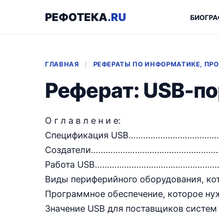
РЕФОТЕКА
.RU
БИОГРА
ГЛАВНАЯ
/
РЕФЕРАТЫ ПО ИНФОРМАТИКЕ, П
Реферат: USB-по
О г л а в л е н и е:
Спецификация USB…………………………
Создатели…………………………………………
Работа USB…………………………………………
Виды периферийного оборудования,
Программное обеспечение, которое
Значение USB для поставщиков си