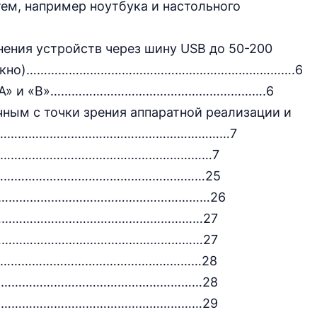
ем, например ноутбука и настольного
ения устройств через шину USB до 50-200
товолокно)………………………………………………………………….6
ии «A» и «B»…………………………………………………….6
ным с точки зрения аппаратной реализации и
……………………………………………………………………7
……………………………………………………………7
………………………………………………………25
…………………………………………………………26
………………………………………………………27
…………………………………………………………27
…………………………………………………………28
………………………………………………………28
………………………………………………………29