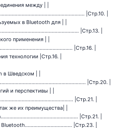
оединения между | |
……………………………………………….………. |Стр.10. |
зуемых в Bluetooth для | |
х……………………………………………………… |Стр.13. |
кого применения | |
…………………………………………….. |Стр.16. |
ия технологии |Стр.16. |
h в Шведском | |
…………………………………………………….. |Стр.20. |
гий и перспективы | |
…………………………………………………… |Стр.21. |
 так же их преимущества| |
tooth……………………………………………… |Стр.21. |
ии Bluetooth…………………………… |Стр.23. |