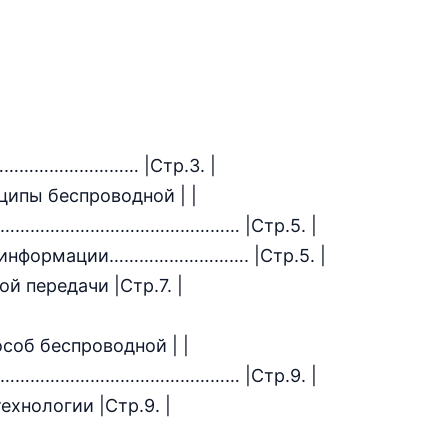
…………………… |Стр.3. |
нципы беспроводной | |
…………………………………………… |Стр.5. |
чи информации………………………. |Стр.5. |
й передачи |Стр.7. |
особ беспроводной | |
…………………………………………… |Стр.9. |
ехнологии |Стр.9. |