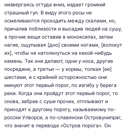
низвергаясь оттуда вниз, издает громкий
страшный гул. В виду этого росы не
осмеливаются проходить между скалами, но,
причалив поблизости и высадив людей на сушу,
а прочие вещи оставив в моноксилах, затем
нагие, ощупывая [дно] своими ногами, [волокут
их], чтобы не натолкнуться на какой-нибудь
камень. Так они делают, одни у носа, другие
посредине, а третьи — у кормы, толкая [ее]
шестами, и с крайней осторожностью они
минуют этот первый порог, по изгибу у берега
реки. Когда они пройдут этот первый порог, то
снова, забрав с суши прочих, отплывают и
приходят к другому порогу, называемому по-
росски Улворси, а по-славянски Островунипраг,
что значит в переводе «Остров порога». Он