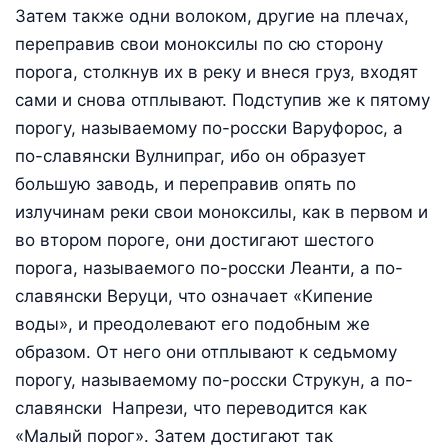
Затем также одни волоком, другие на плечах,
переправив свои моноксилы по сю сторону
порога, столкнув их в реку и внеся груз, входят
сами и снова отплывают. Подступив же к пятому
порогу, называемому по-росски Варуфорос, а
по-славянски Вулнипраг, ибо он образует
большую заводь, и переправив опять по
излучинам реки свои моноксилы, как в первом и
во втором пороге, они достигают шестого
порога, называемого по-росски Леанти, а по-
славянски Веруци, что означает «Кипение
воды», и преодолевают его подобным же
образом. От него они отплывают к седьмому
порогу, называемому по-росски Струкун, а по-
славянски Напрези, что переводится как
«Малый порог». Затем достигают так