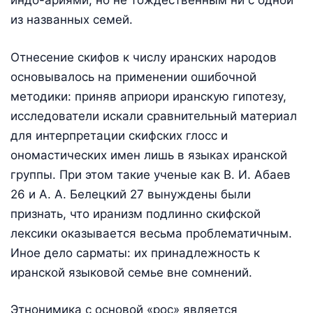
индо-ариями, но не тождественным ни с одной
из названных семей.
Отнесение скифов к числу иранских народов
основывалось на применении ошибочной
методики: приняв априори иранскую гипотезу,
исследователи искали сравнительный материал
для интерпретации скифских глосс и
ономастических имен лишь в языках иранской
группы. При этом такие ученые как В. И. Абаев
26 и А. А. Белецкий 27 вынуждены были
признать, что иранизм подлинно скифской
лексики оказывается весьма проблематичным.
Иное дело сарматы: их принадлежность к
иранской языковой семье вне сомнений.
Этнонимика с основой «рос» является