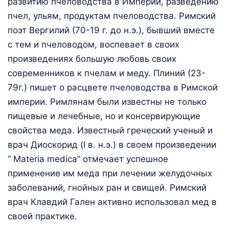
развитию пчеловодства в Империи, разведению
пчел, ульям, продуктам пчеловодства. Римский
поэт Вергилий (70-19 г. до н.э.), бывший вместе
с тем и пчеловодом, воспевает в своих
произведениях большую любовь своих
современников к пчелам и меду. Плиний (23-
79г.) пишет о расцвете пчеловодства в Римской
империи. Римлянам были известны не только
пищевые и лечебные, но и консервирующие
свойства меда. Известный греческий ученый и
врач Диоскорид (I в. н.э.) в своем произведении
“ Materia medica” отмечает успешное
применение им меда при лечении желудочных
заболеваний, гнойных ран и свищей. Римский
врач Клавдий Гален активно использовал мед в
своей практике.