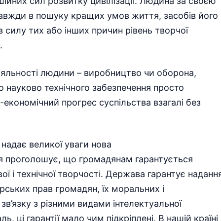
шійних сил розвитку цивілізації. Людина за своєю
авжди в пошуку кращих умов життя, засобів його
в силу тих або інших причин рівень творчої
.
іяльності людини – виробництво чи оборона,
 науково технічного забезпечення просто
економічний прогрес суспільства взагалі без
 надає великої уваги нова
ція проголошує, що громадянам гарантується
ої і технічної творчості. Держава гарантує наданн
орських прав громадян, їх моральних і
 зв’язку з різними видами інтелектуальної
ь, ці гарантії мало чим підкріплені. В нашій країні