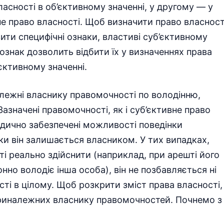
асності в об’єктивному значенні, у другому — у
не право власності. Щоб визначити право власност
вити специфічні ознаки, властиві суб’єктивному
ознак дозволить відбити їх у визначеннях права
’єктивному значенні.
лежні власнику правомочності по володінню,
значені правомочності, як і суб’єктивне право
дично забезпечені можливості поведінки
ки він залишається власником. У тих випадках,
ті реально здійснити (наприклад, при арешті його
но володіє інша особа), він не позбавляється ні
ті в цілому. Щоб розкрити зміст права власності,
приналежних власнику правомочностей. Почнемо з