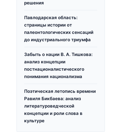
решения
Павлодарская область:
страницы истории от
палеонтологических сенсаций
до индустриального триумфа
Забыть о нации В. А. Тишкова:
анализ концепции
постнационалистического
понимания национализма
Поэтическая летопись времени
Равиля Бикбаева: анализ
литературоведческой
концепции и роли слова в
культуре