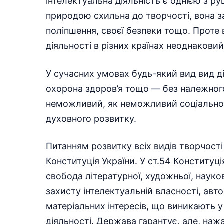
інтелектуальна діяльність є однією з ру
природою схильна до творчості, вона з
поліпшення, своєї безпеки тощо. Проте 
діяльності в різних країнах неоднаковий
У сучасних умовах будь-який вид вид д
охорона здоров’я тощо — без належного
неможливий, як неможливий соціально-
духовного розвитку.
Питанням розвитку всіх видів творчості
Конституція України. У ст.54 Конститу
свобода літературної, художньої, науков
захисту інтелектуальній власності, авт
матеріальних інтересів, що виникають у
діяльності. Держава гарантує, але, нажал