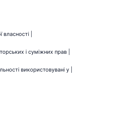
ї власності |
торських і суміжних прав |
яльності використовувані у |