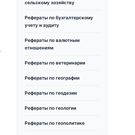
сельскому хозяйству
и
Рефераты по бухгалтерскому
учету и аудиту
Рефераты по валютным
отношениям
–
Рефераты по ветеринарии
Рефераты по географии
Рефераты по геодезии
Рефераты по геологии
Рефераты по геополитике