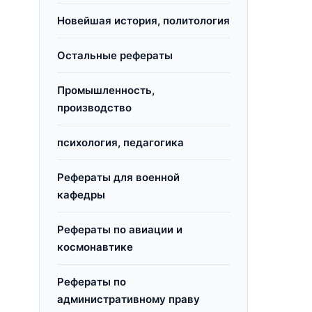
Новейшая история, политология
Остальные рефераты
ю
Промышленность,
производство
психология, педагогика
Рефераты для военной
кафедры
Рефераты по авиации и
космонавтике
Рефераты по
административному праву