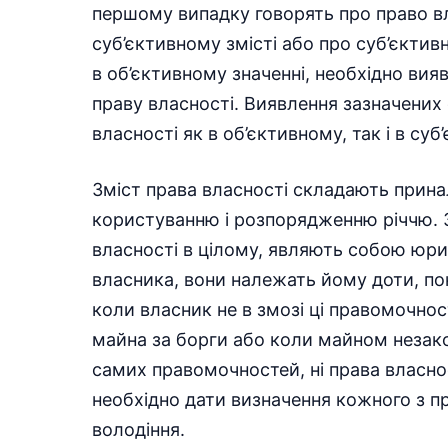
першому випадку говорять про право вл
суб’єктивному змісті або про суб’єктив
в об’єктивному значенні, необхідно вия
праву власності. Виявлення зазначених 
власності як в об’єктивному, так і в суб
Зміст права власності складають прина
користуванню і розпорядженню річчю. За
власності в цілому, являють собою юри
власника, вони належать йому доти, по
коли власник не в змозі ці правомочнос
майна за борги або коли майном незакон
самих правомочностей, ні права власнос
необхідно дати визначення кожного з 
володіння.