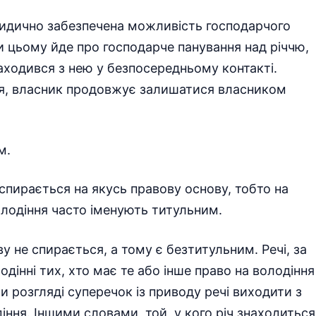
ично забезпечена можливість господарчого
и цьому йде про господарче панування над річчю,
аходився з нею у безпосередньому контакті.
ня, власник продовжує залишатися власником
м.
пирається на якусь правову основу, тобто на
лодіння часто іменують титульним.
 не спирається, а тому є безтитульним. Речі, за
дінні тих, хто має те або інше право на володіння
 розгляді суперечок із приводу речі виходити з
іння. Іншими словами, той, у кого річ знаходиться