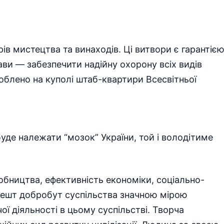
ів мистецтва та винаходів. Ці витвори є гарантіє
ави — забезпечити надійну охорону всіх видів
облено на куполі штаб-квартири Всесвітньої
буде належати “мозок” України, той і володітиме
обництва, ефективність економіки, соціально-
решт добробут суспільства значною мірою
ої діяльності в цьому суспільстві. Творча