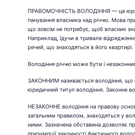
ПРАВОМОЧНІСТЬ ВОЛОДІННЯ — це юрид
панування власника над річчю. Мова пр
що зовсім не потребує, щоб власник зн
Наприклад, їдучи в тривале відряджен
речей, що знаходяться в його квартирі.
Володіння річчю може бути і незаконни
ЗАКОННИМ називається володіння, що с
юридичний титул володіння. Законне во
НЕЗАКОННЕ володіння на правову основу
загальним правилом, знаходяться у воло
ними. Зазначена обставина дозволяє при
презумпції законності фактичного волод