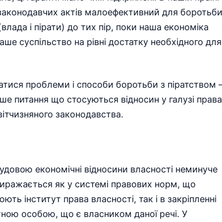
 законодавчих актів малоефективний для боротьб
(влада і пірати) до тих пір, поки наша економіка
ше суспільство на рівні достатку необхідного для
датися проблеми і способи боротьби з піратством 
лише питання що стосуються відносин у галузі права
 вітчизняного законодавства.
удовою економічні відносини власності неминуче
иражається як у системі правових норм, що
ть інститут права власності, так і в закріпленні
тною особою, що є власником даної речі. У