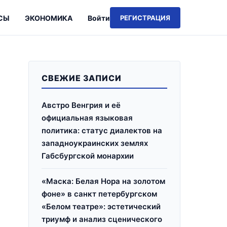
СЫ
ЭКОНОМИКА
Войти
РЕГИСТРАЦИЯ
СВЕЖИЕ ЗАПИСИ
Австро Венгрия и её
официальная языковая
политика: статус диалектов на
западноукраинских землях
Габсбургской монархии
«Маска: Белая Нора на золотом
фоне» в санкт петербургском
«Белом театре»: эстетический
триумф и анализ сценического