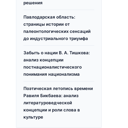
решения
Павлодарская область:
страницы истории от
палеонтологических сенсаций
до индустриального триумфа
Забыть о нации В. А. Тишкова:
анализ концепции
постнационалистического
понимания национализма
Поэтическая летопись времени
Равиля Бикбаева: анализ
литературоведческой
концепции и роли слова в
культуре