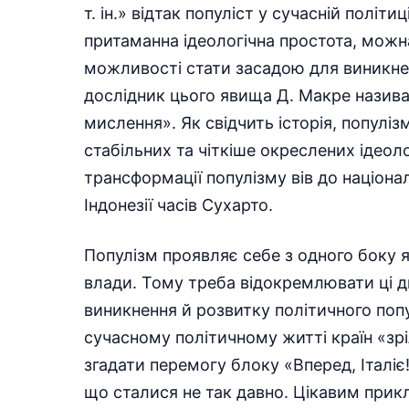
т. ін.» відтак популіст у сучасній політ
притаманна ідеологічна простота, можна
можливості стати засадою для виникненн
дослідник цього явища Д. Макре назив
мислення». Як свідчить історія, популі
стабільних та чіткіше окреслених ідеоло
трансформації популізму вів до націонал
Індонезії часів Сухарто.
Популізм проявляє себе з одного боку я
влади. Тому треба відокремлювати ці д
виникнення й розвитку політичного попу
сучасному політичному житті країн «зріл
згадати перемогу блоку «Вперед, Італіє!
що сталися не так давно. Цікавим прикл