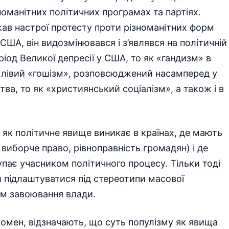
номанітних політичних програмах та партіях.
ав настрої протесту проти різноманітних форм
США, він видозмінювався і з’являвся на політичній
ріод Великої депресії у США, то як «гандизм» в
 як лівий «гошізм», розповсюджений насамперед у
ства, то як «християнський соціалізм», а також і в
 як політичне явище виникає в країнах, де мають
 виборче право, рівноправність громадян) і де
упає учасником політичного процесу. Тільки тоді
и підлаштуватися під стереотипи масової
ом завоювання влади.
омен, відзначають, що суть популізму як явища