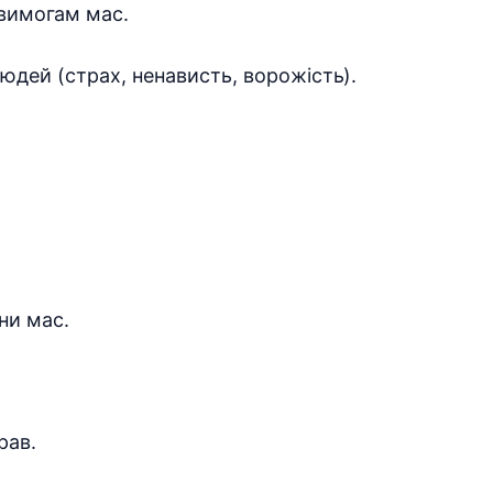
 вимогам мас.
юдей (страх, ненависть, ворожість).
ни мас.
рав.