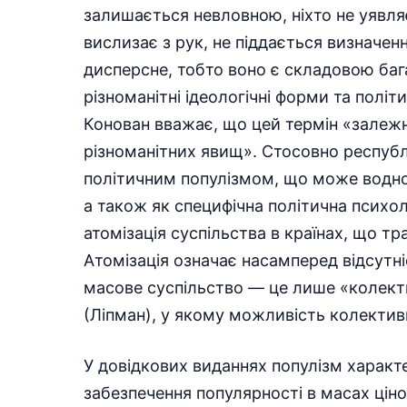
залишається невловною, ніхто не уявляє
вислизає з рук, не піддається визначе
дисперсне, тобто воно є складовою баг
різноманітні ідеологічні форми та політ
Конован вважає, що цей термін «залежн
різноманітних явищ». Стосовно респуб
політичним популізмом, що може водноч
а також як специфічна політична психо
атомізація суспільства в країнах, що т
Атомізація означає насамперед відсутні
масове суспільство — це лише «колект
(Ліпман), у якому можливість колектив
У довідкових виданнях популізм характ
забезпечення популярності в масах ціно