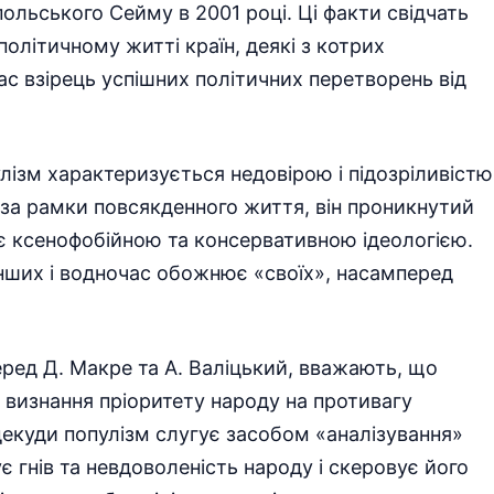
льського Сейму в 2001 році. Ці факти свідчать
політичному житті країн, деякі з котрих
с взірець успішних політичних перетворень від
улізм характеризується недовірою і підозріливістю
 за рамки повсякденного життя, він проникнутий
 є ксенофобійною та консервативною ідеологією.
нших і водночас обожнює «своїх», насамперед
еред Д. Макре та А. Валіцький, вважають, що
з визнання пріоритету народу на противагу
декуди популізм слугує засобом «аналізування»
є гнів та невдоволеність народу і скеровує його