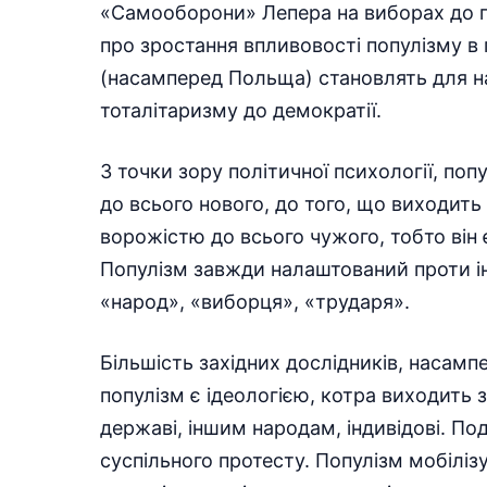
«Самооборони» Лепера на виборах до по
про зростання впливовості популізму в 
(насамперед Польща) становлять для на
тоталітаризму до демократії.
З точки зору політичної психології, поп
до всього нового, до того, що виходить
ворожістю до всього чужого, тобто він
Популізм завжди налаштований проти і
«народ», «виборця», «трударя».
Більшість західних дослідників, насамп
популізм є ідеологією, котра виходить 
державі, іншим народам, індивідові. По
суспільного протесту. Популізм мобілізу