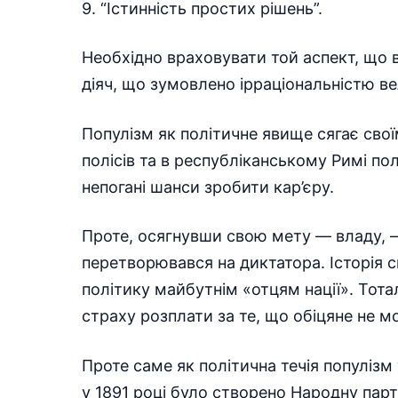
9. “Істинність простих рішень”.
Необхідно враховувати той аспект, що в
діяч, що зумовлено ірраціональністю в
Популізм як політичне явище сягає свої
полісів та в республіканському Римі по
непогані шанси зробити кар’єру.
Проте, осягнувши свою мету — владу, 
перетворювався на диктатора. Історія 
політику майбутнім «отцям нації». Тота
страху розплати за те, що обіцяне не м
Проте саме як політична течія популізм
у 1891 році було створено Народну пар