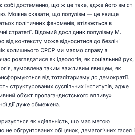
 собі достеменно, що ж це таке, адже його зміст
нню. Можна сказати, що популізм — це явище
атьох політичних феноменів, втілюється в
ичні стратегії. Відомий дослідник популізму М.
о від контексту може відноситися до безлічі
лік колишнього СРСР ми маємо справу з
ас розглядатися як ідеологія, як соціальний рух,
логія, зумовлена таким важливим явищем, як
рансформуються від тоталітаризму до демократії.
сть структурованих суспільних інститутів, адже
ивний об’єкт пропагандистського впливу»
ної дії дуже обмежена.
еризується як «діяльність, що має метою
ю не обгрунтованих обіцянок, демагогічних гасел і