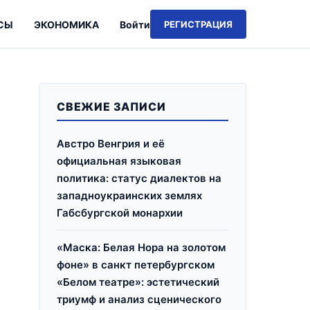
СЫ
ЭКОНОМИКА
Войти
РЕГИСТРАЦИЯ
СВЕЖИЕ ЗАПИСИ
Австро Венгрия и её
официальная языковая
политика: статус диалектов на
западноукраинских землях
Габсбургской монархии
«Маска: Белая Нора на золотом
фоне» в санкт петербургском
«Белом театре»: эстетический
триумф и анализ сценического