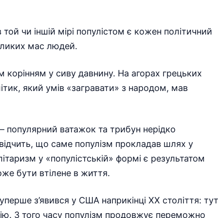
 той чи іншій мірі популістом є кожен політичний
еликих мас людей.
м корінням у сиву давнину. На агорах грецьких
літик, який умів «загравати» з народом, мав
— популярний ватажок та трибун нерідко
свідчить, що саме популізм прокладав шлях у
літаризм у «популістській» формі є результатом
оже бути втілене в життя.
 уперше з’явився у США наприкінці XX століття: ту
тію. З того часу популізм продовжує переможно