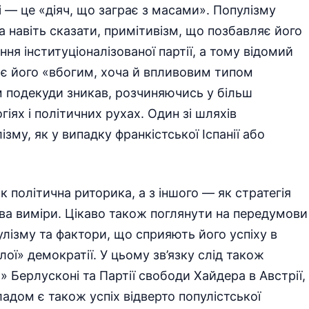
иці — це «діяч, що заграє з масами». Популізму
 навіть сказати, примітивізм, що позбавляє його
я інституціоналізованої партії, а тому відомий
ає його «вбогим, хоча й впливовим типом
зм подекуди зникав, розчиняючись у більш
гіях і політичних рухах. Один зі шляхів
ізму, як у випадку франкістської Іспанії або
к політична риторика, а з іншого — як стратегія
ва виміри. Цікаво також поглянути на передумови
лізму та фактори, що сприяють його успіху в
ої» демократії. У цьому зв’язку слід також
» Берлусконі та Партії свободи Хайдера в Австрії,
адом є також успіх відверто популістської