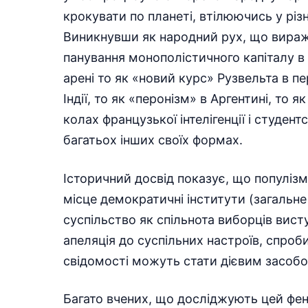
крокувати по планеті, втілюючись у різ
Виникнувши як народний рух, що вираж
панування монополістичного капіталу в 
арені то як «новий курс» Рузвельта в пе
Індії, то як «перонізм» в Аргентині, то
колах французької інтелігенції і студент
багатьох інших своїх формах.
Історичний досвід показує, що популізм
місце демократичні інститути (загальне
суспільство як спільнота виборців вист
апеляція до суспільних настроїв, спроб
свідомості можуть стати дієвим засоб
Багато вчених, що досліджують цей фен