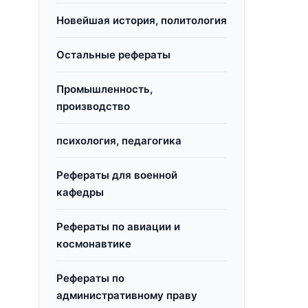
Новейшая история, политология
Остальные рефераты
Промышленность,
производство
психология, педагогика
Рефераты для военной
кафедры
Рефераты по авиации и
космонавтике
Рефераты по
т
административному праву