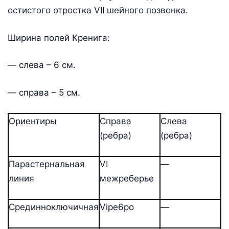
остистого отростка VII шейного позвонка.
Ширина полей Кренига:
— слева – 6 см.
— справа – 5 см.
Ориентиры
Справа
Слева
(ребра)
(ребра)
Парастернальная
VI
—
линия
межреберье
Срединноключичная
Vipe6po
—