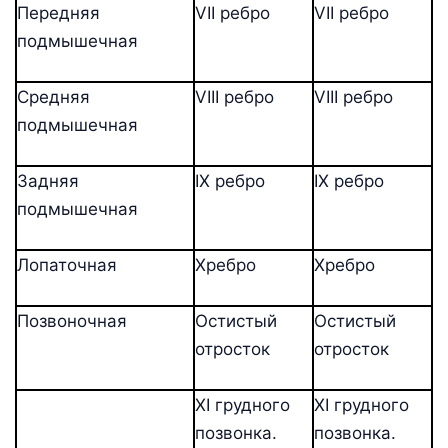
Передняя
VII ребро
VII ребро
подмышечная
Средняя
VIII ребро
VIII ребро
подмышечная
Задняя
IX ребро
IX ребро
подмышечная
Лопаточная
Хребро
Хребро
Позвоночная
Остистый
Остистый
отросток
отросток
XI грудного
XI грудного
позвонка.
позвонка.