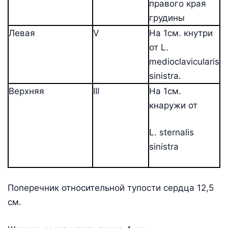
правого края
грудины
Левая
V
На 1см. кнутри
от L.
medioclavicularis
sinistra.
Верхняя
III
На 1см.
кнаружи от
L. sternalis
sinistra
Поперечник относительной тупости сердца 12,5
см.