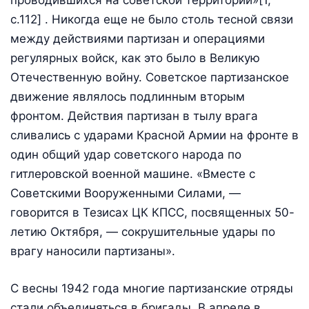
проводившихся на советской территории»[1,
c.112] . Никогда еще не было столь тесной связи
между действиями партизан и операциями
регулярных войск, как это было в Великую
Отечественную войну. Советское партизанское
движение являлось подлинным вторым
фронтом. Действия партизан в тылу врага
сливались с ударами Красной Армии на фронте в
один общий удар советского народа по
гитлеровской военной машине. «Вместе с
Советскими Вооруженными Силами, —
говорится в Тезисах ЦК КПСС, посвященных 50-
летию Октября, — сокрушительные удары по
врагу наносили партизаны».
С весны 1942 года многие партизанские отряды
стали объе­диняться в бригады. В апреле в