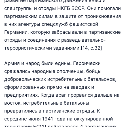
развитие партизанского движения вне­сли
спецгруппы и отряды НКГБ БССР. Они помогали
партизанс­ким силам в защите от проникновения
в них агентуры спецслужб фашистской
Германии, которую забрасывали в партизанские
от­ряды и соединения с разведывательно-
террористическими зада­ниями.[14, c.32]
Армия и народ были едины. Героически
сражались народные ополченцы, бойцы
добровольческих истребительных батальонов,
сформированных прямо на заводах и
предприятиях. Когда враг прорвался дальше на
восток, истребительные батальоны
превратились в партизанские отряды. К
середине июня 1941 года на оккупированной
территории БССР дей­ствовало 4 партизанских