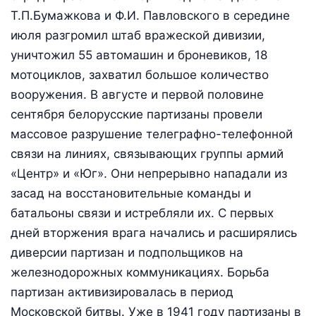
Т.П.Бумажкова и Ф.И. Павловского в середине
июля разгромил штаб вражеской диви­зии,
уничтожил 55 автомашин и броневиков, 18
мотоциклов, зах­ватил большое количество
вооружения. В августе и первой поло­вине
сентября белорусские партизаны провели
массовое разрушение телеграфно-телефонной
связи на линиях, связываю­щих группы армий
«Центр» и «Юг». Они непрерывно нападали из
засад на восстановительные команды и
батальоны связи и ис­требляли их. С первых
дней вторжения врага начались и расши­рялись
диверсии партизан и подпольщиков на
железнодорожных коммуникациях. Борьба
партизан активизировалась в период
Московской битвы. Уже в 1941 году партизаны в