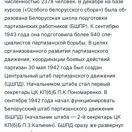
численностью 2378 человек. В декабре на базе
курсов («Особого белорусского сбора») была об­
разована Белорусская школа подготовки
партизанских работни­ков (БШПР). К сентябрю
1943 года она подготовила более 940 спе­
циалистов партизанской борьбы. В целях
организованного развития партизанского
движения, координации боевых действий
партизан 30 мая 1942 года был со­здан
Центральный штаб партизанского движения
(ЦШПД). На­чальником штаба стал первый
секретарь ЦК КП(б)Б П.К.Пономаренко. В
сентябре 1942 года начал функционировать
Белорусский штаб партизанского движения
(БШПД) (начальник штаба — 2-й секретарь ЦК
КП(б)Б П.З.Калинин). БШПД сразу же развернул