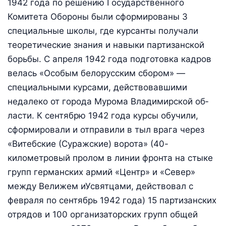
1942 года по решению Государственно­го
Комитета Обороны были сформированы 3
специальные шко­лы, где курсанты получали
теоретические знания и навыки партизанской
борьбы. С апреля 1942 года подготовка кадров
ве­лась «Особым белорусским сбором» —
специальными курсами, действовавшими
недалеко от города Мурома Владимирской об­
ласти. К сентябрю 1942 года курсы обучили,
сформировали и от­правили в тыл врага через
«Витебские (Суражские) ворота» (40-
километровый пролом в линии фронта на стыке
групп германских армий «Центр» и «Север»
между Велижем иУсвятцами, действо­вал с
февраля по сентябрь 1942 года) 15 партизанских
отрядов и 100 организаторских групп общей