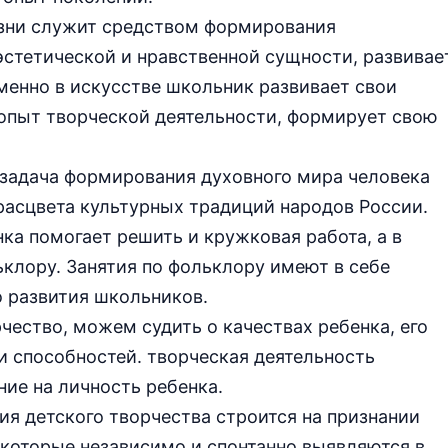
изни служит средством формирования
 эстетической и нравственной сущности, развивае
менно в искусстве школьник развивает свои
 опыт творческой деятельности, формирует свою
 задача формирования духовного мира человека
расцвета культурных традиций народов России.
ка помогает решить и кружковая работа, а в
ьклору. Занятия по фольклору имеют в себе
 развития школьников.
чество, можем судить о качествах ребенка, его
и способностей. творческая деятельность
ие на личность ребенка.
ия детского творчества строится на признании
 которые независимо и спонтанно выявляются в