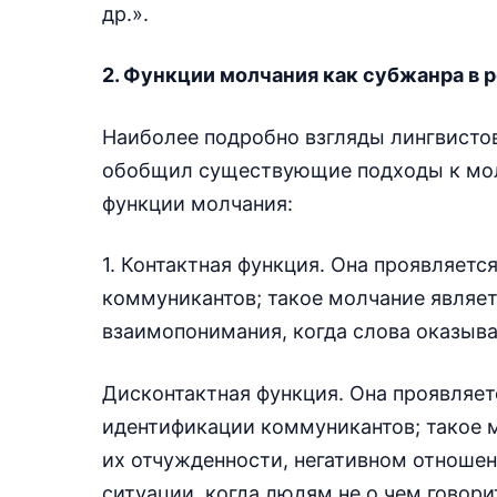
др.».
2. Функции молчания как субжанра в 
Наиболее подробно взгляды лингвисто
обобщил существующие подходы к мо
функции молчания:
1. Контактная функция. Она проявляет
коммуникантов; такое молчание являе
взаимопонимания, когда слова оказыв
Дисконтактная функция. Она проявляет
идентификации коммуникантов; такое 
их отчужденности, негативном отношени
ситуации, когда людям не о чем говори