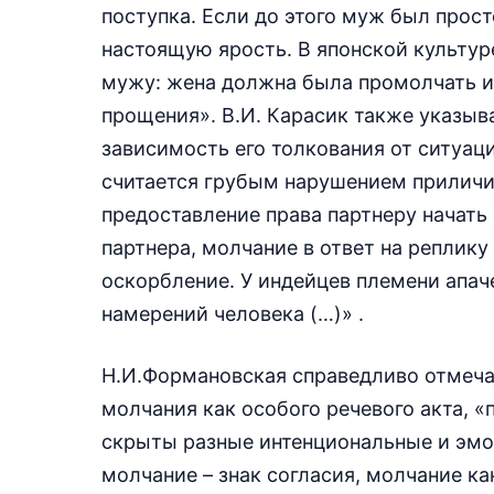
поступка. Если до этого муж был прост
настоящую ярость. В японской культур
мужу: жена должна была промолчать и н
прощения». В.И. Карасик также указыв
зависимость его толкования от ситуац
считается грубым нарушением приличи
предоставление права партнеру начать
партнера, молчание в ответ на реплику
оскорбление. У индейцев племени апа
намерений человека (…)» .
Н.И.Формановская справедливо отмеча
молчания как особого речевого акта, 
скрыты разные интенциональные и эмоц
молчание – знак согласия, молчание как