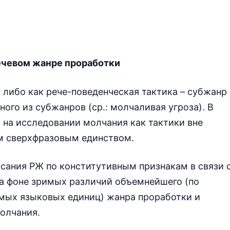
речевом жанре проработки
 либо как рече-поведенческая тактика – субжанр
ного из субжанров (ср.: молчаливая угроза). В
на исследовании молчания как тактики вне
м сверхфразовым единством.
сания РЖ по конститутивным признакам в связи 
а фоне зримых различий объемнейшего (по
мых языковых единиц) жанра проработки и
олчания.