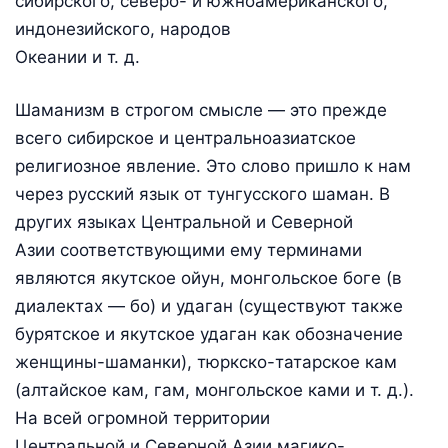
сибирского, северо- и южноамериканского,
индонезийского, народов
Океании и т. д.
Шаманизм в строгом смысле — это прежде
всего сибирское и центральноазиатское
религиозное явление. Это слово пришло к нам
через русский язык от тунгусского шаман. В
других языках Центральной и Северной
Азии соответствующими ему терминами
являются якутское ойун, монгольское боге (в
диалектах — бо) и удаган (существуют также
бурятское и якутское удаган как обозначение
женщины-шаманки), тюркско-татарское кам
(алтайское кам, гам, монгольское ками и т. д.).
На всей огромной территории
Центральной и Северной Азии магико-