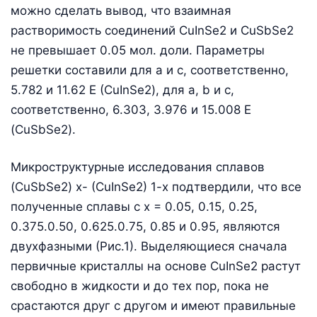
можно сделать вывод, что взаимная
растворимость соединений CuInSe2 и CuSbSe2
не превышает 0.05 мол. доли. Параметры
решетки составили для a и c, соответственно,
5.782 и 11.62 Е (CuInSe2), для a, b и c,
соответственно, 6.303, 3.976 и 15.008 Е
(CuSbSe2).
Микроструктурные исследования сплавов
(CuSbSe2) x- (CuInSe2) 1-x подтвердили, что все
полученные сплавы с x = 0.05, 0.15, 0.25,
0.375.0.50, 0.625.0.75, 0.85 и 0.95, являются
двухфазными (Рис.1). Выделяющиеся сначала
первичные кристаллы на основе CuInSe2 растут
свободно в жидкости и до тех пор, пока не
срастаются друг с другом и имеют правильные