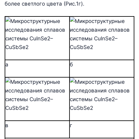
более светлого цвета (Рис.1г).
а
б
в
г