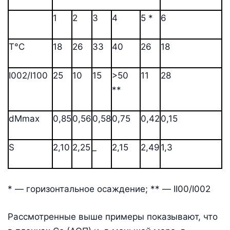
1
2
3
4
5 *
6
Т°С
18
26
33
40
26
18
I002/I100
25
10
15
>50
11
28
**
dMmax
0,85
0,56
0,58
0,75
0,42
0,15
S
2,10
2,25
_
2,15
2,49
1,3
* — горизонтальное осаждение; ** — II00/I002
Рассмотренные выше примеры показывают, что