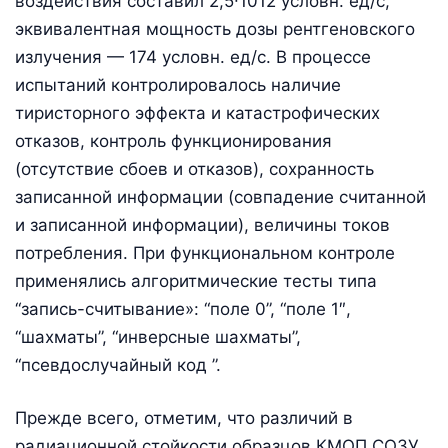
воздействия составил 2,5∙1012 условн. ед/с,
эквивалентная мощность дозы рентгеновского
излучения — 174 условн. ед/с. В процессе
испытаний контролировалось наличие
тиристорного эффекта и катастрофичеcких
отказов, контроль функционирования
(отсутствие сбоев и отказов), сохранность
записанной информации (совпадение считанной
и записанной информации), величины токов
потребления. При функциональном контроле
применялись алгоритмические тесты типа
“запись-считывание»: “поле 0”, “поле 1″,
“шахматы”, “инверсные шахматы”,
“псевдослучайный код ”.
Прежде всего, отметим, что различий в
радиационной стойкости образцов КМОП СОЗУ