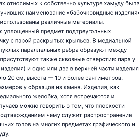
ях относимых к собственно культуре хэмуду был
олучивших наименование «бабочковидные изделия
ия использованы различные материалы.
: уплощенный предмет подтреугольных
чку с парой раскрытых крыльев. В медиальной
выпуклых параллельных ребра образуют между
присутствуют также сквозные отверстия: пара у
изделия) и одно или два в верхней части изделия
о 20 см, высота — 10 и более сантиметров.
меров у образцов из камня. Изделия, как
едиального желобка, хотя встречаются и
учаев можно говорить о том, что плоскости
 подтверждением чему служит распространение
чьих голов на многих предметах графического и
уду.