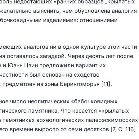
 роль недостающих «ранних образцов „крылатых
зи желательно выяснить, чем обусловлена аналогия
абочковидными изделиями»: отношениями
меющих аналогов ни в одной культуре этой части
мя оставалось загадкой. Через десять лет после
н и Юань Цзин предложили вариант их
частности был основан на сходстве
предметов» из зоны Берингоморья [11].
ьное число неолитических «бабочковидных
гического памятника. Что касается «крылатых
а памятниках археологических палеоэскимосских
его времени выросло от семи десятков [7, С. 116]