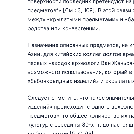
поверхности последних претендуют на
предметов”» [См.: 3, 109]. В этой свя
между «крылатыми предметами» и «б
родства или конвергенции.
Назначение описанных предметов, не и
Азии, для китайских коллег долгое вре
первых находок археологи Ван Жэнься
возможного использования, который в 
«бабочковидных изделий» и «крылатых 
Следует отметить, что такое значител
изделий» происходит с одного археоло
предметов», то общее количество их н
культур с середины 80-х гг. до настоящ
до более сотни [5, С. 63].