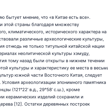
 бытует мнение, что «в Китае есть все».
ии этой страны благодаря множеству
го, климатического, исторического характера на
твовали различные археологические культуры,
я отнюдь не только титульной китайской нации
териалах неолитической культуры хэмуду,
тия тому назад были открыты в нижнем течении
этой культуры и характеристику ее места в весьм
льтур южной части Восточного Китая, следует
. Условия археологизации эпонимного памятника
зы (121°22’ в.д., 29°58’ с.ш.), кроме
ии керамических изделий сохранили и
ерева [12]. Остатки деревянных построек