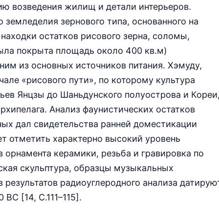
ию возведения жилищ и детали интерьеров.
о земледелия зернового типа, основанного на
находки остатков рисового зерна, соломы,
ла покрыта площадь около 400 кв.м)
ним из основных источников питания. Хэмуду,
чале «рисового пути», по которому культура
ьев Янцзы до Шаньдунского полуострова и Кореи
 архипелага. Анализ фаунистических остатков
ых дал свидетельства ранней доместикации
ует отметить характерно высокий уровень
в орнамента керамики, резьба и гравировка по
ская скульптура, образцы музыкальных
ов результатов радиоуглеродного анализа датирую
С [14, С.111–115].