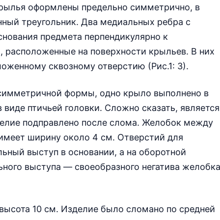
 Крылья оформлены предельно симметрично, в
нный треугольник. Два медиальных ребра с
снования предмета перпендикулярно к
 расположенные на поверхности крыльев. В них
оженному сквозному отверстию (Рис.1: 3).
есимметричной формы, одно крыло выполнено в
 виде птичьей головки. Сложно сказать, является
делие подправлено после слома. Желобок между
меет ширину около 4 см. Отверстий для
льный выступ в основании, а на оборотной
ьного выступа — своеобразного негатива желобка
 высота 10 см. Изделие было сломано по средней