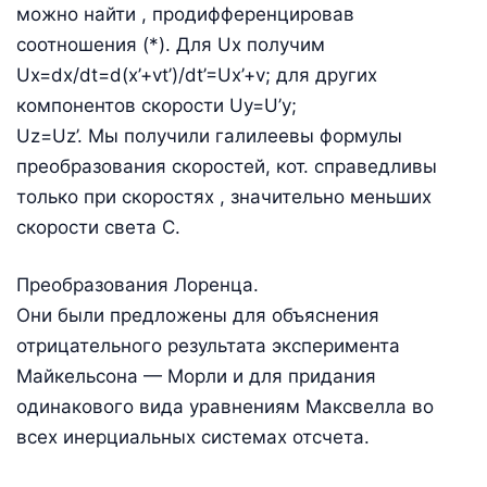
можно найти , продифференцировав
соотношения (*). Для Ux получим
Ux=dx/dt=d(x’+vt’)/dt’=Ux’+v; для других
компонентов скорости Uy=U’y;
Uz=Uz’. Мы получили галилеевы формулы
преобразования скоростей, кот. справедливы
только при скоростях , значительно меньших
скорости света С.
Преобразования Лоренца.
Они были предложены для объяснения
отрицательного результата эксперимента
Майкельсона — Морли и для придания
одинакового вида уравнениям Максвелла во
всех инерциальных системах отсчета.