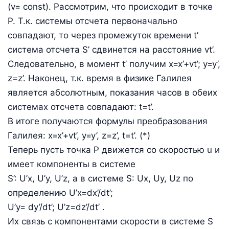
(v= const). Рассмотрим, что происходит в точке
Р. Т.к. системы отсчета первоначально
совпадают, то через промежуток времени t’
система отсчета S’ сдвинется на расстояние vt’.
Следовательно, в момент t’ получим x=x’+vt’; y=y’,
z=z’. Наконец, т.к. время в физике Галилея
является абсолютным, показания часов в обеих
системах отсчета совпадают: t=t’.
В итоге получаются формулы преобразования
Галилея: x=x’+vt’, y=y’, z=z’, t=t’. (*)
Теперь пусть точка Р движется со скоростью u и
имеет компоненты в системе
S’: U’x, U’y, U’z, а в системе S: Ux, Uy, Uz по
определению U’x=dx’/dt’;
U’y= dy’/dt’; U’z=dz’/dt’ .
Их связь с компонентами скорости в системе S