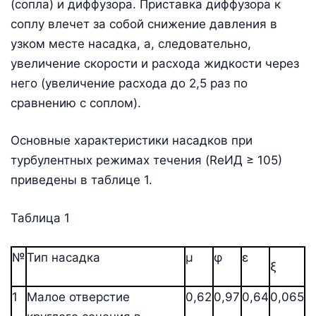
(сопла) и диффузора. Приставка диффузора к
соплу влечет за собой снижение давления в
узком месте насадка, а, следовательно,
увеличение скорости и расхода жидкости через
него (увеличение расхода до 2,5 раз по
сравнению с соплом).
Основные характеристики насадков при
турбулентных режимах течения (ReИД ≥ 105)
приведены в таблице 1.
Таблица 1
№
Тип насадка
μ
φ
ε
ξ
1
Малое отверстие
0,62
0,97
0,64
0,065