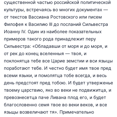
существенной частью российской политической
культуры, встречаясь во многих документах —
от текстов Вассиана Ростовского или писем
Филофея к Василию III до посланий Сильвестра
Иоанну IV. Один из наиболее показательных
примеров такого рода принадлежит перу
Сильвестра: «Обладавши от моря и до моря, и
от рек до конец вселенныя — твоя, и
поклонятца тебе все Царие земстии и вси языцы
поработают тебе. И честно будет имя твое пред
всеми языки, и помолятца тобе всегда, и весь
день предстоят пред тобою. И будет утверженье
твоему царствию, яко во веки не подвижитца, и
превознесетца паче Ливана плод его, и будет
благословенно семя твое во веки веков, и все
язьщы возвеличают тя». Примечательно