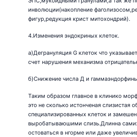
ЭПС,мукоидными гранулами,а так же по
инволюции(накопление фаголизосом,р
фигур,редукция крист митохондрий).
4.Изменения эндокриных клеток.
а)Дегрануляция G клеток что указывае
счет нарушения механизма отрицательн
б)Снижение числа Д и гаммаэндорфины
Таким образом главное в клинико мор
это не сколько истонченая слизистая 
специализированных клеток и замешен
выробатываюшими слизь.Длинна самих 
остоваться в нгорме или даже увеличи