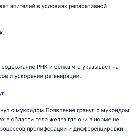
ает эпителий в условиях репаративной
к.
 содержание РНК и белка что указывает на
сов и ускорении регенерации.
ул.
анул с мукоидом.Появление гранул с мукоидом
х в области тела желез где они в норме не
процессов пролиферации и дифференцировки.