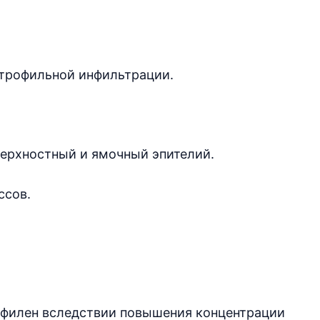
йтрофильной инфильтрации.
верхностный и ямочный эпителий.
ссов.
офилен вследствии повышения концентрации