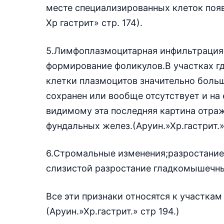
месте специализированных клеток поя
Хр гастрит» стр. 174).
5.Лимфоплазмоцитарная инфильтрация
формирование фоликулов.В участках г
клетки плазмоцитов значительно больш
сохранен или вообще отсутствует и на
видимому эта последняя картина отра
фундальных желез.(Аруин.»Хр.гастрит.»с
6.Стромальные изменения;разростание
слизистой разростание гладкомышечны
Все эти признаки относятся к участкам
(Аруин.»Хр.гастрит.» стр 194.)