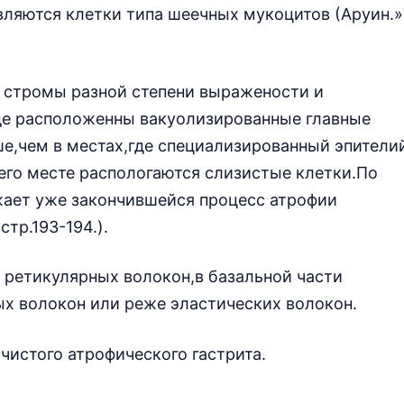
вляются клетки типа шеечных мукоцитов (Аруин.»
 стромы разной степени выражености и
де расположенны вакуолизированные главные
е,чем в местах,где специализированный эпители
 его месте распологаются слизистые клетки.По
жает уже закончившейся процесс атрофии
тр.193-194.).
 ретикулярных волокон,в базальной части
х волокон или реже эластических волокон.
 чистого атрофического гастрита.