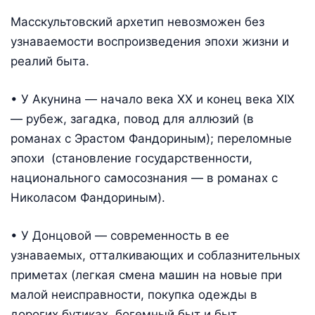
Масскультовский архетип невозможен без
узнаваемости воспроизведения эпохи жизни и
реалий быта.
• У Акунина — начало века ХХ и конец века ХIХ
— рубеж, загадка, повод для аллюзий (в
романах с Эрастом Фандориным); переломные
эпохи (становление государственности,
национального самосознания — в романах с
Николасом Фандориным).
• У Донцовой — современность в ее
узнаваемых, отталкивающих и соблазнительных
приметах (легкая смена машин на новые при
малой неисправности, покупка одежды в
дорогих бутиках, богемный быт и быт