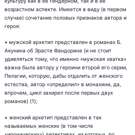
культуру как в ее гендерном, так и в ее
возрастном аспекте. Имеется в виду (в первом
случае) сочетание половых признаков автора и
героя:
• мужской архетип представлен в романах Б.
Акунина об Эрасте Фандорине (и не стоит
удивляться тому, что именно «мужская хватка»
важна была автору у героини второй его серии,
Пелагии, которую, дабы отдалить от женского
естества, автор «определил» в монахини, да,
впрочем, цикл захирел после первых двух
романов) (1);
• женский архетип представлен в так
называемых женских (в том числе
«иронических») детективах, из которых, по