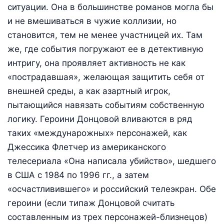
ситуации. Она в большинстве романов могла бы
и не вмешиваться в чужие коллизии, но
становится, тем не менее участницей их. Там
же, где события погружают ее в детективную
интригу, она проявляет активность не как
«пострадавшая», желающая защитить себя от
внешней среды, а как азартный игрок,
пытающийся навязать событиям собственную
логику. Героини Донцовой вливаются в ряд
таких «междунарожных» персонажей, как
Джессика Флетчер из американского
телесериала «Она написала убийство», шедшего
в США с 1984 по 1996 гг., а затем
«осчастливившего» и российский телеэкран. Обе
героини (если типаж Донцовой считать
составленным из трех персонажей-близнецов)