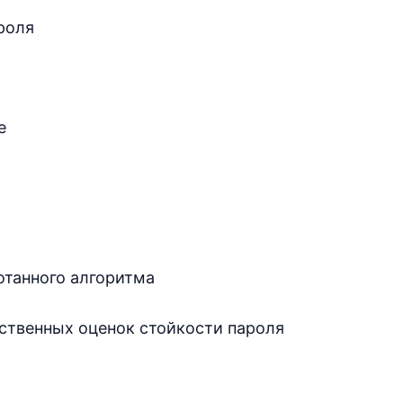
роля
е
отанного алгоритма
ственных оценок стойкости пароля