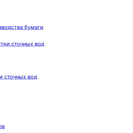
зводства бумаги
стки сточных вод
и сточных вод
ов