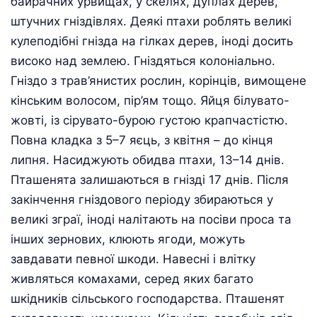
байрачних урвищах, у скелях, дуплах дерев,
штучних гніздівлях. Деякі птахи роблять великі
кулеподібні гнізда на гілках дерев, іноді досить
високо над землею. Гніздяться колоніально.
Гніздо з трав’янистих рослин, корінців, вимощене
кінським волосом, пір’ям тощо. Яйця білувато-
жовті, із сірувато-бурою густою крапчастістю.
Повна кладка з 5–7 яєць, з квітня – до кінця
липня. Насиджують обидва птахи, 13–14 днів.
Пташенята залишаються в гнізді 17 днів. Після
закінчення гніздового періоду збираються у
великі зграї, іноді налітають на посіви проса та
інших зернових, клюють ягоди, можуть
завдавати певної шкоди. Навесні і влітку
живляться комахами, серед яких багато
шкідників сільського господарства. Пташенят