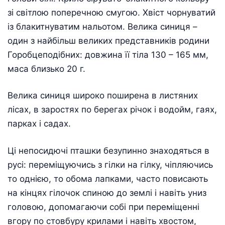
зі світлою поперечною смугою. Хвіст чорнуватий
із блакитнуватим нальотом. Велика синиця –
один з найбільш великих представників родини
Горобцеподібних: довжина її тіла 130 – 165 мм,
маса близько 20 г.
Велика синиця широко поширена в листяних
лісах, в заростях по берегах річок і водойм, гаях,
парках і садах.
Ці непосидючі пташки безупинно знаходяться в
русі: переміщуючись з гілки на гілку, чіпляючись
то однією, то обома лапками, часто повисають
на кінцях гілочок спиною до землі і навіть униз
головою, допомагаючи собі при переміщенні
вгору по стовбуру крилами і навіть хвостом,