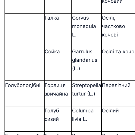
кочовий
Галка
Corvus
Осілі,
monedula
частково
L.
кочові
Сойка
Garrulus
Осілі та кочо
glandarius
(L.)
Голубоподібні
Горлиця
Streptopelia
Перелітний
звичайна
turtur (L.)
Голуб
Columba
Осілий
сизий
livia L.