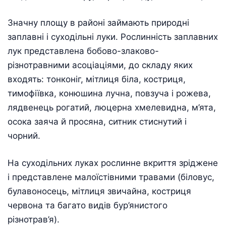
Значну площу в районі займають природні
заплавні і суходільні луки. Рослинність заплавних
лук представлена бобово-злаково-
різнотравними асоціаціями, до складу яких
входять: тонконіг, мітлиця біла, костриця,
тимофіївка, конюшина лучна, повзуча і рожева,
лядвенець рогатий, люцерна хмелевидна, м’ята,
осока заяча й просяна, ситник стиснутий і
чорний.
На суходільних луках рослинне вкриття зріджене
і представлене малоїстівними травами (біловус,
булавоносець, мітлиця звичайна, костриця
червона та багато видів бур’янистого
різнотрав’я).