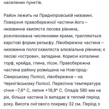
населених пунктів.
Район лежить на Придніпровській низовині.
Поверхня правобережної частини його –
низовинна хвиляста лесова рівнина,
розчленована численними ярами, трапляються
карстові форми рельєфу. Лівобережна частина –
низовинна пологохвиляста алювіальна рівнина; є
лесові «острови», западини. Корисні копалини:
торф, крейда, глина, пісок. Правобережна
частина району розміщена на Новгород-
Сіверському Поліссі, лівобережна – на
Чернігівському Поліссі. Пересічна температура
січня –7,6° С, липня +18,8° С. Опадів 580 мм на
рік, більша частина їх випадає в теплий період
року. Висота снігового покриву 32 см. Період з