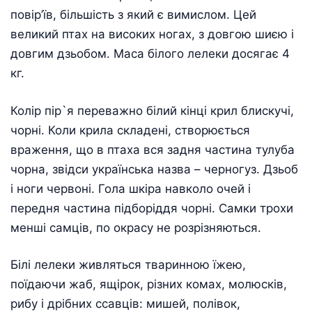
повір’їв, більшість з який є вимислом. Цей
великий птах на високих ногах, з довгою шиєю і
довгим дзьобом. Маса білого лелеки досягає 4
кг.
Колір пір`я переважно білий кінці крил блискучі,
чорні. Коли крила складені, створюється
враження, що в птаха вся задня частина тулуба
чорна, звідси українська назва – черногуз. Дзьоб
і ноги червоні. Гола шкіра навколо очей і
передня частина підборіддя чорні. Самки трохи
менші самців, по окрасу не розрізняються.
Білі лелеки живляться тваринною їжею,
поїдаючи жаб, ящірок, різних комах, молюсків,
рибу і дрібних ссавців: мишей, полівок,