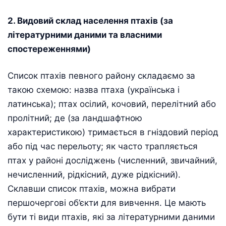
2. Видовий склад населення птахів (за
літературними даними та власними
спостереженнями)
Список птахів певного району складаємо за
такою схемою: назва птаха (українська і
латинська); птах осілий, кочовий, перелітний або
пролітний; де (за ландшафтною
характеристикою) тримається в гніздовий період
або під час перельоту; як часто трапляється
птах у районі досліджень (численний, звичайний,
нечисленний, рідкісний, дуже рідкісний).
Склавши список птахів, можна вибрати
першочергові об’єкти для вивчення. Це мають
бути ті види птахів, які за літературними даними