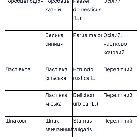
Горобцеподібні
Горобець
Passer
Осілий
хатній
domesticus
(L.)
Велика
Parus major
Осілий,
синиця
частково
кочовий
Ластівкові
Ластівка
Htrundo
Перелітний
сільська
rustica L.
Ластівка
Delichon
Перелітний
міська
urbica (L.)
Шпакові
Шпак
Sturnus
Перелітний
звичайний
vulgaris L.