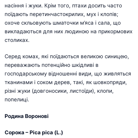
насіння і жуки. Крім того, птахи досить часто
поїдають перетинчастокрилих, мух і клопів;
охоче скльовують шматочки м’яса і сала, що
викладаються для них людиною на прикормових
столиках.
Серед комах, які поїдаються великою синицею,
переважають потенційно шкідливі в
господарському відношенні види, що живляться
тканинами і соком дерев, такі, як шовкопряди,
різні жуки (довгоносики, листоїди), клопи,
попелиці.
Родина Воронові
Сорока – Ріса ріса (L.)