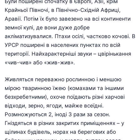
Були поширені спочатку в Європі, Азії, крім
Крайньої Півночі, в Північно-Східній Африці,
Аравії. Потім їх було завезено на всі континенти
земної кулі, де вони дуже добре
акліматизувалися. Птахи осілі, частково кочові. В
УРСР поширені в населених пунктах по всій
території. Найхарактерніші звуки – цвірінькання
«чив-чив» або «жив-жив».
Живляться переважно рослинною і меншою
мірою тваринною їжею (комахами та іншими
безхребетними), охоче поїдають різні харчові
відходи, зерно, ягоди, майже всеїдні.
Розмножуються 2, іноді 3 рази за сезон.
Гніздяться в різних закритих приміщеннях – у
щілинах будівель, норах на берегових або