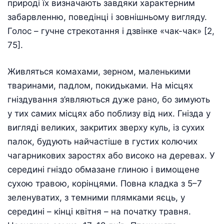
природі їх визначають завдяки характерним
забарвленню, поведінці і зовнішньому вигляду.
Голос – гучне стрекотання і дзвінке «чак-чак» [2,
75].
Живляться комахами, зерном, маленькими
тваринами, падлом, покидьками. На місцях
гніздування з’являються дуже рано, бо зимують
у тих самих місцях або поблизу від них. Гнізда у
вигляді великих, закритих зверху куль, із сухих
палок, будують найчастіше в густих колючих
чагарникових заростях або високо на деревах. У
середині гніздо обмазане глиною і вимощене
сухою травою, корінцями. Повна кладка з 5–7
зеленуватих, з темними плямками яєць, у
середині – кінці квітня – на початку травня.