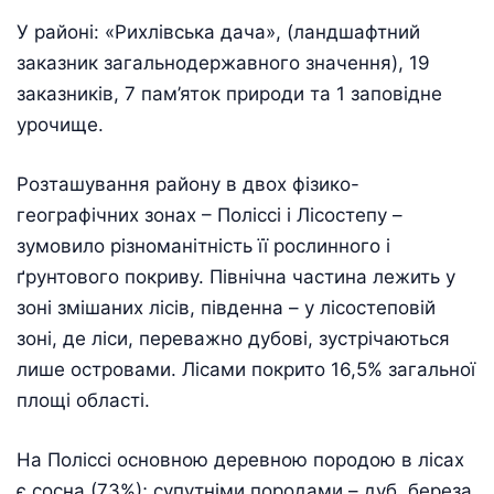
У районі: «Рихлівська дача», (ландшафтний
заказник загальнодержавного значення), 19
заказників, 7 пам’яток природи та 1 заповідне
урочище.
Розташування району в двох фізико-
географічних зонах – Поліссі і Лісостепу –
зумовило різноманітність її рослинного і
ґрунтового покриву. Північна частина лежить у
зоні змішаних лісів, південна – у лісостеповій
зоні, де ліси, переважно дубові, зустрічаються
лише островами. Лісами покрито 16,5% загальної
площі області.
На Поліссі основною деревною породою в лісах
є сосна (73%); супутніми породами – дуб, береза,