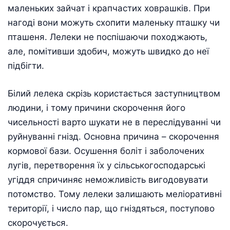
маленьких зайчат і крапчастих ховрашків. При
нагоді вони можуть схопити маленьку пташку чи
пташеня. Лелеки не поспішаючи походжають,
але, помітивши здобич, можуть швидко до неї
підбігти.
Білий лелека скрізь користається заступництвом
людини, і тому причини скорочення його
чисельності варто шукати не в переслідуванні чи
руйнуванні гнізд. Основна причина – скорочення
кормової бази. Осушення боліт і заболочених
лугів, перетворення їх у сільськогосподарські
угіддя спричиняє неможливість вигодовувати
потомство. Тому лелеки залишають меліоративні
території, і число пар, що гніздяться, поступово
скорочується.