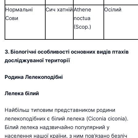
Нормальні
Сич хатній
Athene
Осілий
Сови
noctua
(Scop.)
3. Біологічні особливості основних видів птахів
досліджуваної території
Родина Лелекоподібні
Лелека білий
Найбільш типовим представником родини
лелекоподібних є білий лелека (Ciconia ciconia).
Білий лелека надзвичайно популярний у
населення нашої країни, з ним пов’язано безліч