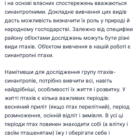
і на основі власних спостережень вважаються
синантропними. Докладне вивчення цих видів
дасть можливість визначити їх роль у природі й
народному господарстві. Залежно від специфіки
району об’єктами досліджень можуть бути різні
види птахів. Об’єктом вивчення в нашій роботі є
синантропні птахи.
Намітивши для дослідження групу птахів-
синантропів, потрібно вивчити всі, навіть
найдрібніші, особливості їх життя і розвитку. У
житті птахів є кілька важливих періодів:
весняний приліт (якщо птах перелітний), період
розмноження, осінній відліт і зимівля. В усі ці
періоди птах повинен знаходити собі (а влітку і
своїм пташенятам) їжу і оберігати себе і