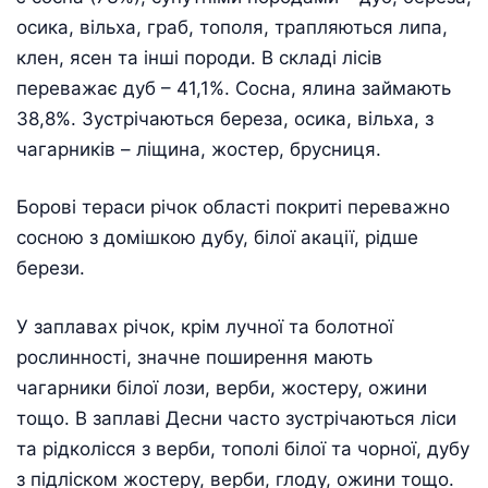
осика, вільха, граб, тополя, трапляються липа,
клен, ясен та інші породи. В складі лісів
переважає дуб – 41,1%. Сосна, ялина займають
38,8%. Зустрічаються береза, осика, вільха, з
чагарників – ліщина, жостер, брусниця.
Борові тераси річок області покриті переважно
сосною з домішкою дубу, білої акації, рідше
берези.
У заплавах річок, крім лучної та болотної
рослинності, значне поширення мають
чагарники білої лози, верби, жостеру, ожини
тощо. В заплаві Десни часто зустрічаються ліси
та рідколісся з верби, тополі білої та чорної, дубу
з підліском жостеру, верби, глоду, ожини тощо.