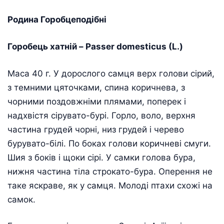
Родина Горобцеподібні
Горобець хатній – Passer domesticus (L.)
Маса 40 г. У дорослого самця верх голови сірий,
з темними цяточками, спина коричнева, з
чорними поздовжніми плямами, поперек і
надхвістя сірувато-бурі. Горло, воло, верхня
частина грудей чорні, низ грудей і черево
бурувато-білі. По боках голови коричневі смуги.
Шия з боків і щоки сірі. У самки голова бура,
нижня частина тіла строкато-бура. Оперення не
таке яскраве, як у самця. Молоді птахи схожі на
самок.