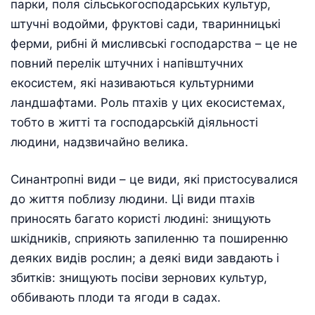
парки, поля сільськогосподарських культур,
штучні водойми, фруктові сади, тваринницькі
ферми, рибні й мисливські господарства – це не
повний перелік штучних і напівштучних
екосистем, які називаються культурними
ландшафтами. Роль птахів у цих екосистемах,
тобто в житті та господарській діяльності
людини, надзвичайно велика.
Синантропні види – це види, які пристосувалися
до життя поблизу людини. Ці види птахів
приносять багато користі людині: знищують
шкідників, сприяють запиленню та поширенню
деяких видів рослин; а деякі види завдають і
збитків: знищують посіви зернових культур,
оббивають плоди та ягоди в садах.