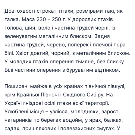
Довгохвості строкаті птахи, розмірами такі, як
галка. Маса 230 – 250 г. У дорослих птахів
голова, шия, воло і частина грудей чорні, із
зеленуватим металічним блиском. Задня
частина грудей, черево, поперек і плечові пера
білі. Хвіст довгий, чорний, з металічним блиском.
У молодих птахів оперення тьмяне, без блиску.
Білі частини оперення з буруватим відтінком.
Поширені майже в усіх країнах північної півкулі,
крім Крайньої Півночі і Східного Сибіру. На
Україні гніздові осілі птахи всієї території.
Улюблені місця – узлісся, молодняки, зарості
чагарників по берегах водойм, у ярах, балках,
садах, пришляхових і полезахисних смугах. У