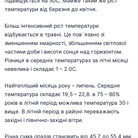
підвищується на 50С. Майже такий же ріст
температури від березня до квітня.
Більш інтенсивний ріст температури
відбувається в травні. Це пов`язано зі
зменшенням хмарності, збільшенням світлової
частини доби і висоти сонця над горизонтом.
Різниця в середніх температурах за літні місяці
невелика і складає 1 – 2 0С.
Найтепліший місяць року – липень. Середня
температура складає 19,5 – 22,8. в 75 – 80%
років в літній період можлива температура 30 і
вище. В літній період в районі переважають
західні і північно-західні вітри.
Річна сума опадів становить від 45,7 до 55,4 мм.