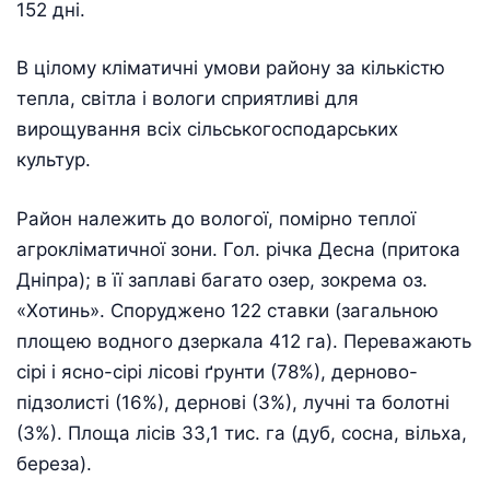
152 дні.
В цілому кліматичні умови району за кількістю
тепла, світла і вологи сприятливі для
вирощування всіх сільськогосподарських
культур.
Район належить до вологої, помірно теплої
агрокліматичної зони. Гол. річка Десна (притока
Дніпра); в її заплаві багато озер, зокрема оз.
«Хотинь». Споруджено 122 ставки (загальною
площею водного дзеркала 412 га). Переважають
сірі і ясно-сірі лісові ґрунти (78%), дерново-
підзолисті (16%), дернові (3%), лучні та болотні
(3%). Площа лісів 33,1 тис. га (дуб, сосна, вільха,
береза).