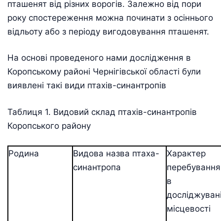
пташенят від різних ворогів. Залежно від пори
року спостереження можна починати з осіннього
відльоту або з періоду вигодовування пташенят.
На основі проведеного нами дослідження в
Коропському районі Чернігівської області були
виявлені такі види птахів-синантропів
Таблиця 1. Видовий склад птахів-синантропів
Коропського району
Родина
Видова назва птаха-
Характер
синантропа
перебування
в
досліджуван
місцевості