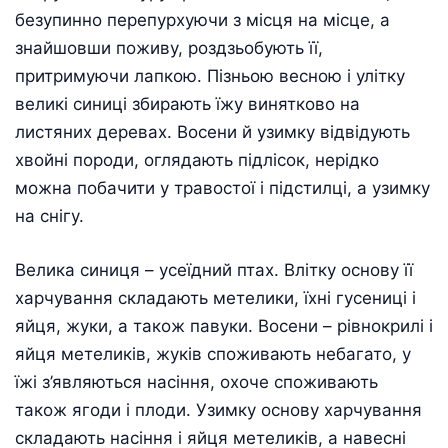
безупинно перепурхуючи з місця на місце, а
знайшовши поживу, роздзьобують її,
притримуючи лапкою. Пізньою весною і улітку
великі синиці збирають їжу винятково на
листяних деревах. Восени й узимку відвідують
хвойні породи, оглядають підлісок, нерідко
можна побачити у травостої і підстилці, а узимку
на снігу.
Велика синиця – усеїдний птах. Влітку основу її
харчування складають метелики, їхні гусениці і
яйця, жуки, а також павуки. Восени – рівнокрилі і
яйця метеликів, жуків споживають небагато, у
їжі з’являються насіння, охоче споживають
також ягоди і плоди. Узимку основу харчування
складають насіння і яйця метеликів, а навесні