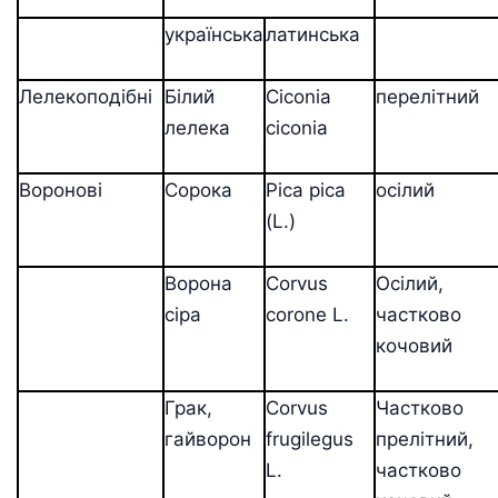
українська
латинська
Лелекоподібні
Білий
Ciconia
перелітний
лелека
ciconia
Воронові
Сорока
Ріса ріса
осілий
(L.)
Ворона
Corvus
Осілий,
сіра
corone L.
частково
кочовий
Грак,
Corvus
Частково
гайворон
frugilegus
прелітний,
L.
частково