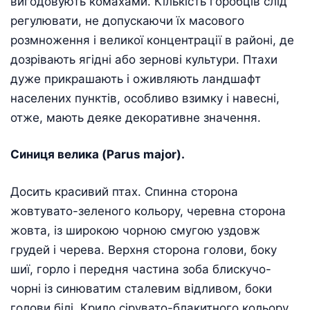
вигодовують комахами. Кількість горобців слід
регулювати, не допускаючи їх масового
розмноження і великої концентрації в районі, де
дозрівають ягідні або зернові культури. Птахи
дуже прикрашають і оживляють ландшафт
населених пунктів, особливо взимку і навесні,
отже, мають деяке декоративне значення.
Синиця велика (Parus major).
Досить красивий птах. Спинна сторона
жовтувато-зеленого кольору, черевна сторона
жовта, із широкою чорною смугою уздовж
грудей і черева. Верхня сторона голови, боку
шиї, горло і передня частина зоба блискучо-
чорні із синюватим сталевим відливом, боки
голови білі. Крило сірувато-блакитного кольору