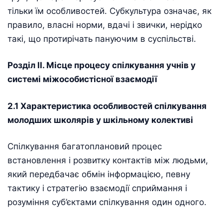
тільки їм особливостей. Субкультура означає, як
правило, власні норми, вдачі і звички, нерідко
такі, що протирічать пануючим в суспільстві.
Розділ ІІ. Місце процесу спілкування учнів у
системі міжособистісної взаємодії
2.1 Характеристика особливостей спілкування
молодших школярів у шкільному колективі
Спiлкування багатоплановий процес
встановлення i розвитку контактiв мiж людьми,
який передбачає обмiн iнформацiєю, певну
тактику i стратегiю взаємодiї сприймання i
розумiння суб’єктами спiлкування один одного.