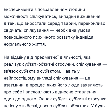
Експерименти з позбавленням людини
можливостi спiлкуватись, випадки виживання
дiтей, що виростали серед тварин, переконливо
свiдчать: спiлкування — необхiдна умова
повноцiнного психiчного розвитку iндивiда,
нормального життя.
На вiдмiну вiд предметної дiяльностi, яка
реалiзує суб’єкт-об’єктнi стосунки, спiлкування —
зв’язок суб’єкта з суб’єктом. Навiть у
найпростiшому виглядi спiлкування — це
взаємини, в процесi яких його люди заявляють
про себе i висловлюють відносне ставлення
один до одного. Однак суб’єкт-суб’єктнi стосунки
не iснують безвiдносно суб’єкт-об’єктних. У будь-