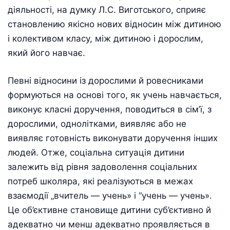
дiяльностi, на думку Л.С. Виготського, сприяє
становлению якiсно нових вiдносин мiж дитиною
i колективом класу, мiж дитиною i дорослим,
який його навчає.
Певнi вiдносини iз дорослими й ровесниками
формуються на основi того, як учень навчається,
виконує класнi доручення, поводиться в сiм’ї, з
дорослими, однолiтками, виявляє або не
виявляє готовнiсть виконувати доручення інших
людей. Отже, соцiальна ситуацiя дитини
залежить вiд рiвня задоволення соцiальних
потреб школяра, якi реалiзуються в межах
взаємодiї „вчитель — учень» i “учень — учень».
Це об’єктивне становище дитини суб’єктивно й
адекватно чи менш адекватно проявляється в