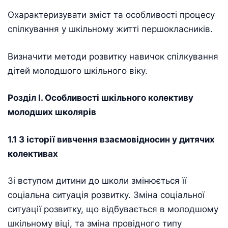
Охарактеризувати зміст та особливості процесу
спілкування у шкільному житті першокласників.
Визначити методи розвитку навичок спілкування
дітей молодшого шкільного віку.
Розділ І. Особливості шкільного колективу
молодших школярів
1.1 З історії вивчення взаємовідносин у дитячих
колективах
Зi вступом дитини до школи змiнюється її
соцiальна ситуацiя розвитку. Змiна соцiальної
ситуації розвитку, що вiдбувається в молодшому
шкiльному вiцi, та змiна провiдного типу