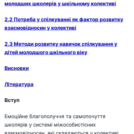
молодших школярів у шкільному колективі
2.2 Потреба у спілкуванні як фактор розвитку
взаємовідносин у колективі
2.3 Методи розвитку навичок спілкування у
дітей молодшого шкільного віку
Висновки
Література
Вступ
Емоційне благополуччя та самопочуття
школярів у системі міжособистісних
взаємовідносин, які складаються у колективі,