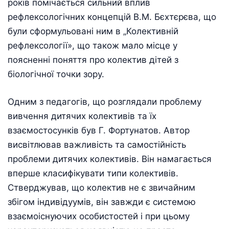
років помічається сильний вплив
рефлексологічних концепцій В.М. Бєхтєрєва, що
були сформульовані ним в „Колективній
рефлексології», що також мало місце у
поясненні поняття про колектив дітей з
біологічної точки зору.
Одним з педагогів, що розглядали проблему
вивчення дитячих колективів та їх
взаємостосунків був Г. Фортунатов. Автор
висвітлював важливість та самостійність
проблеми дитячих колективів. Він намагається
вперше класифікувати типи колективів.
Стверджував, що колектив не є звичайним
збігом індивідуумів, він завжди є системою
взаємоіснуючих особистостей і при цьому