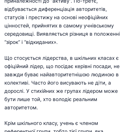
приналежності до “активу”. По-третє,
відбувається диференціація авторитетів,
статусів і престижу на основі неофіційних
цінностей, прийнятих в самому учнівському
середовищі. Виявляється різниця в положенні
“зірок” і “відкиданих».
Що стосується лідерства, в шкільних класах є
офіційний лідер, що посідає керівні посади, не
завжди буває найавторитетнішою людиною в
колективі. Часто його висувають не діти, а
дорослі. У стихійних же групах лідером може
бути лише той, хто володіє реальним
авторитетом.
Крім шкільного класу, учень є членом
референтної групи, тобто тієї групи, яка