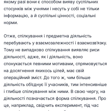
якому разi вони є способом вияву суспiльних
стосункiв мiж учнями i несуть у собi не тiльки
iнформацiю, а й суспiльні цiнностi, соцiальнi
норми.
Отже, спiлкування i предметна дiяльнiсть
перебувають у взаємозалежностi i взаємозв’язку.
Тому не випадково спiлкування виявляє риси
дiяльностi, адже, як i дiяльнiсть, воно
спонукається певними мотивами, спрямовується
на досягнення якихось цiлей, має свiй
операцiйний змiст. До того ж, чим бiльше
дiяльнiсть об’єднує її учасникiв, тим iнтенсивнiше
i глибше спiлкування мiж ними. В свою чергу, на
дiяльностi позначається форма спiлкування. Про
це, наприклад, свiдчить експеримент, пiд час