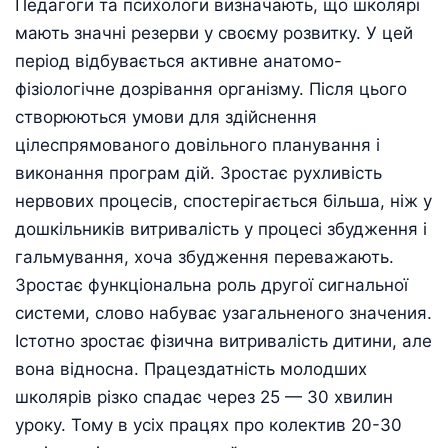
Педагоги та психологи визначають, що школярі
мають значнi резерви у своєму розвитку. У цей
перiод вiдбувається активне анатомо-
фiзiологiчне дозрiвання органiзму. Після цього
створюються умови для здiйснення
цiлеспрямованого довiльного планування i
виконання програм дiй. Зростає рухливiсть
нервових процесiв, спостерiгається бiльша, ніж у
дошкiльникiв витривалість у процесi збудження i
гальмування, хоча збудження переважають.
Зростає функцiональна роль другої сигнальної
системи, слово набуває узагальненого значения.
Істотно зростає фiзична витривалість дитини, але
вона вiдносна. Працездатнiсть молодших
школярiв рiзко спадає через 25 — 30 хвилин
уроку. Тому в усіх працях про колектив 20-30