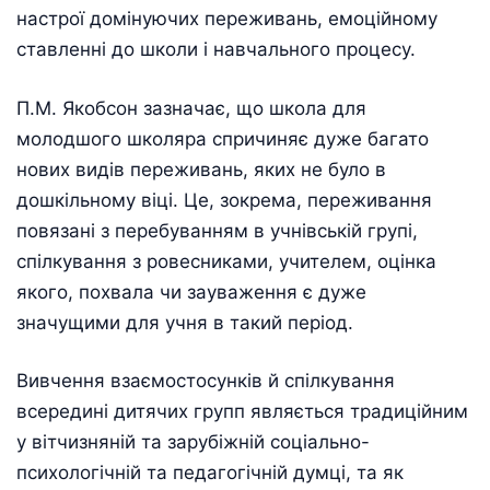
настрої домiнуючих переживань, емоцiйному
ставленнi до школи і навчального процесу.
П.М. Якобсон зазначає, що школа для
молодшого школяра спричиняє дуже багато
нових видiв переживань, яких не було в
дошкiльному віці. Це, зокрема, переживання
повязані з перебуванням в учнівській групі,
спілкування з ровесниками, учителем, оцiнка
якого, похвала чи зауваження є дуже
значущими для учня в такий період.
Вивчення взаємостосунків й спілкування
всередині дитячих групп являється традиційним
у вітчизняній та зарубіжній соціально-
психологічній та педагогічній думці, та як