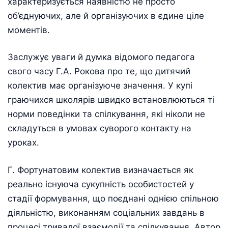
характеризується наявністю не просто
об’єднуючих, але й організуючих в єдине ціле
моментів.
Заслужує уваги й думка відомого педагога
свого часу Г.А. Рокова про те, що дитячий
колектив має організуюче значення. У купі
граючихся школярів швидко встановлюються ті
норми поведінки та спілкування, які ніколи не
складуться в умовах суворого контакту на
уроках.
Г. Фортунатовим колектив визначається як
реально існуюча сукупність особистостей у
стадії формування, що поєднані однією спільною
діяльністю, виконанням соціальних завдань в
процесі тривалої взаємодії та спілкування. Автор