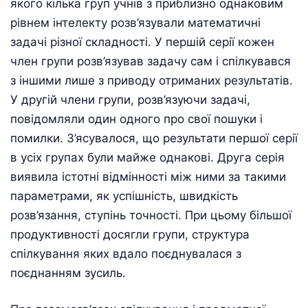
якого кiлька груп учнів з приблизно однаковим
рiвнем iнтелекту розв’язували математичнi
задачi рiзної складностi. У першiй серiї кожен
член групи розв’язував задачу сам i спiлкувався
з iншими лише з приводу отриманих результатiв.
У другiй члени групи, розв’язуючи задачi,
повiдомляли один одного про свої пошуки i
помилки. З’ясувалося, що результати першої серiї
в усiх групах були майже однаковi. Друга серiя
виявила iстотнi вiдмiнностi мiж ними за такими
параметрами, як успiшнiсть, швидкiсть
розв’язання, ступiнь точностi. При цьому бiльшої
продуктивностi досягли групи, структура
спiлкування яких вдало поєднувалася з
поєднанням зусиль.