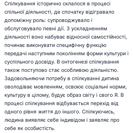
Спілкування iсторично склалося в процесi
спiльної дiяльностi, де спочатку вiдiгравало
допомiжну роль: супроводжувало i
обслуговувало певні дії. З ускладненням
дiяльностi воно набуває вiдносної самостiйностi,
починає виконувати специфiчну функцiю
передачi наступним поколiнням форми культури i
суспiльного досвiду. В онтогенезi спiлкування
також поступово стає особливою дiяльнiстю.
Задовольняючи потребу в спiлкуваннi дитина
оволодiває мовленням, освоює соцiальнi норми,
культуру в цiлому, будує образ свiту i свого Я. В
процесi спiлкування вiдбувається перехiд від
одного рiвня життя до iншого. Спiлкуючись,
людина виявляє себе iндивiдом i заявляє про
себе як особистiсть.