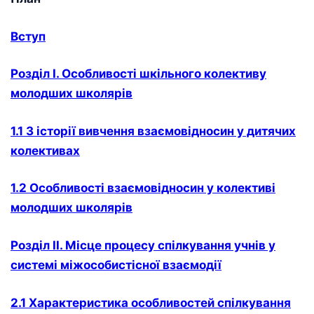
Вступ
Розділ І. Особливості шкільного колективу
молодших школярів
1.1 З історії вивчення взаємовідносин у дитячих
колективах
1.2 Особливості взаємовідносин у колективі
молодших школярів
Розділ ІІ. Місце процесу спілкування учнів у
системі міжособистісної взаємодії
2.1 Характеристика особливостей спілкування