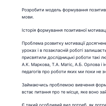
Розробити модель формування позитивно
мови.
Історія формування позитивної мотиваці
Проблема розвитку мотивації досягнень 
уроках і в позакласній роботі залишаєт
присвятили дослідницькі роботи такі лю
А.К. Маркова, Т.А. Матіс, А.Б. Орлова і
педагогів про роботи яких ми поки не з
Займаючись проблемою вивчення форму
встає питання про те місце, яке воно за
Є такий особливий вид потреб, як потр