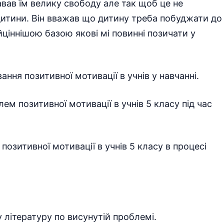
авав їм велику свободу але так щоб це не
дитини. Він вважав що дитину треба побуджати до
йціннішою базою якові мі повинні позичати у
ня позитивної мотивації в учнів у навчанні.
м позитивної мотивації в учнів 5 класу під час
озитивної мотивації в учнів 5 класу в процесі
 літературу по висунутій проблемі.