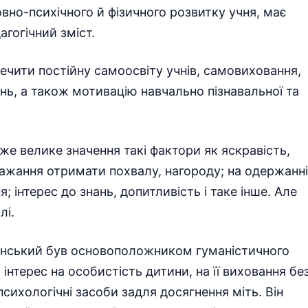
вно-психічного й фізичного розвитку учня, має
агогічний зміст.
чити постійну самоосвіту учнів, самовиховання,
нь, а також мотивацію навчально пізнавальної та
уже велике значення такі фактори як яскравість,
 бажання отримати похвалу, нагороду; на одержанні
; інтерес до знань, допитливість і таке інше. Але
лі.
лінський був основоположником гуманістичного
інтерес на особистість дитини, на її виховання бе
сихологічні засоби задля досягнення міть. Він