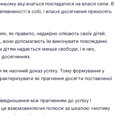
анньому віці вчаться покладатися на власні сили. В
впевненості в собі, і власні досягнення приносять
х, як правило, надмірно опікають своїх дітей.
і, вони допомагають їм виконувати повсякденні
м дітям надається менше свободи, і в них,
 досягненнях.
 як наочний доказ успіху. Тому формування у
рактеризувати як прагнення досягти поставленої
іввідношення між прагненням до успіху і
о це взаємовиключні полюси за шкалою «мотиву