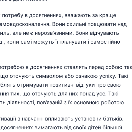
ну потребу в досягненнях, вважають за краще
 самовдосконалення. Вони схильні працювати над
иль, але не є нерозв’язними. Вони відчувають
і, коли самі можуть її планувати і самостійно
ю потребою в досягненнях ставлять перед собою так
, що оточують символом або ознакою успіху. Такі
юблять отримувати позитивні відгуки про свою
ення тих, що оточують для них понад усе. Такі
ь діяльності, пов’язаній з їх основною роботою.
вації в навчанні впливають установки батьків.
досягненнях вимагають від своїх дітей більшої