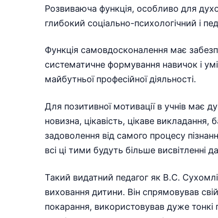
Розвиваюча функція, особливо для духо
глибокий соціально-психологічний і пед
Функція самовдосконалення має забезпе
систематичне формування навичок і умі
майбутньої професійної діяльності.
Для позитивної мотивації в учнів має д
новизна, цікавість, цікаве викладання,
задоволення від самого процесу пізнання
всі ці тими будуть більше висвітленні да
Такий видатний педагог як В.С. Сухом
виховання дитини. Він спрямовував свій 
покарання, використовував дуже тонкі п