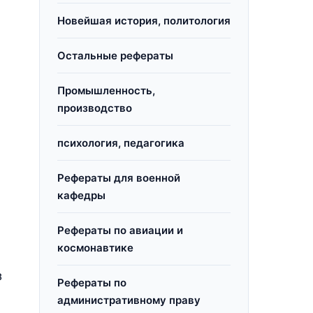
Новейшая история, политология
Остальные рефераты
Промышленность,
производство
психология, педагогика
Рефераты для военной
кафедры
Рефераты по авиации и
космонавтике
з
Рефераты по
административному праву