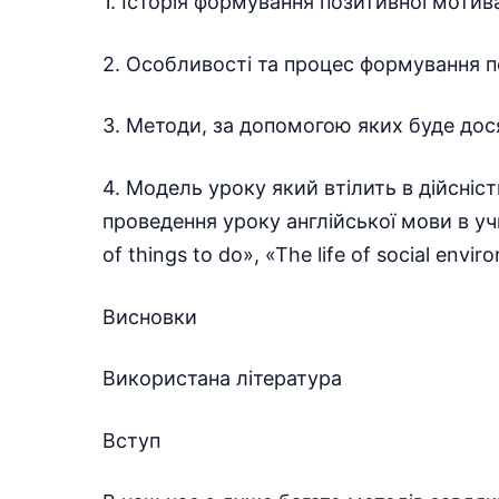
1. Історія формування позитивної мотива
2. Особливості та процес формування по
3. Методи, за допомогою яких буде дос
4. Модель уроку який втілить в дійсніс
проведення уроку англійської мови в учні
of things to do», «The life of social envi
Висновки
Використана література
Вступ