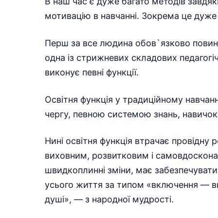
В наш час є дуже багато методів завдя
мотивацію в навчанні. Зокрема це дуже
Перш за все людина обов`язково повинн
одна із стрижневих складових педагогіч
виконує певні функції.
Освітня функція у традиційному навчанн
чергу, певною системою знань, навичок 
Нині освітня функція втрачає провідну
виховним, розвитковим і самовдосконал
швидкоплинні зміни, має забезпечуват
усього життя за типом «включення — ви
душі», — з народної мудрості.