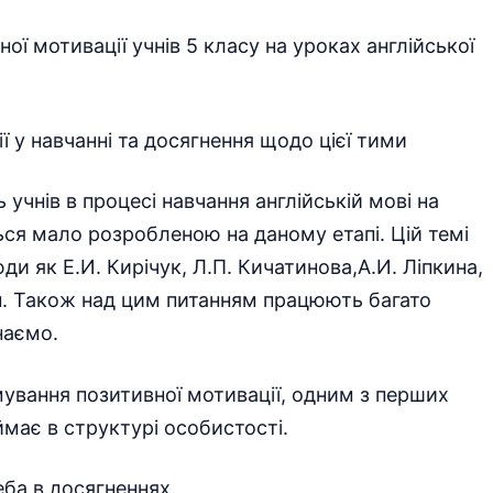
ї мотивації учнів 5 класу на уроках англійської
ї у навчанні та досягнення щодо цієї тими
учнів в процесі навчання англійській мові на
ься мало розробленою на даному етапі. Цій темі
ди як Е.И. Кирічук, Л.П. Кичатинова,А.И. Ліпкина,
 ін. Також над цим питанням працюють багато
наємо.
вання позитивної мотивації, одним з перших
ймає в структурі особистості.
еба в досягненнях.