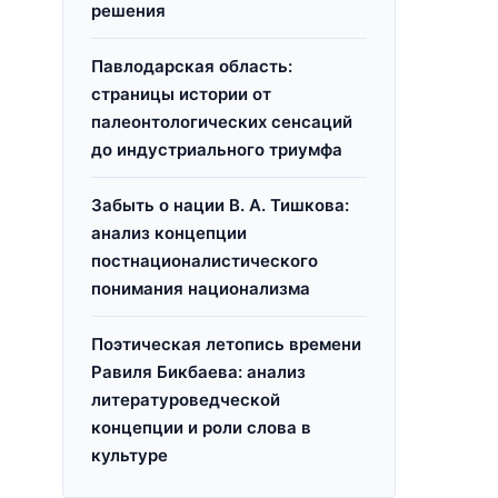
решения
Павлодарская область:
страницы истории от
палеонтологических сенсаций
до индустриального триумфа
Забыть о нации В. А. Тишкова:
анализ концепции
постнационалистического
понимания национализма
Поэтическая летопись времени
Равиля Бикбаева: анализ
литературоведческой
концепции и роли слова в
культуре