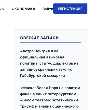
СЫ
ЭКОНОМИКА
Войти
РЕГИСТРАЦИЯ
СВЕЖИЕ ЗАПИСИ
Австро Венгрия и её
официальная языковая
политика: статус диалектов на
западноукраинских землях
Габсбургской монархии
«Маска: Белая Нора на золотом
фоне» в санкт петербургском
«Белом театре»: эстетический
триумф и анализ сценического