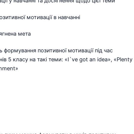
ції у навчанні та досягнення щодо цієї теми
зитивної мотивації в навчанні
ягнена мета
ть формування позитивної мотивації під час
в 5 класу на такі теми: «I`ve got an idea», «Plenty
ronment»