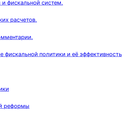
й и фискальной систем.
ких расчетов.
омментарии.
ие фискальной политики и её эффективность
ики
ой реформы