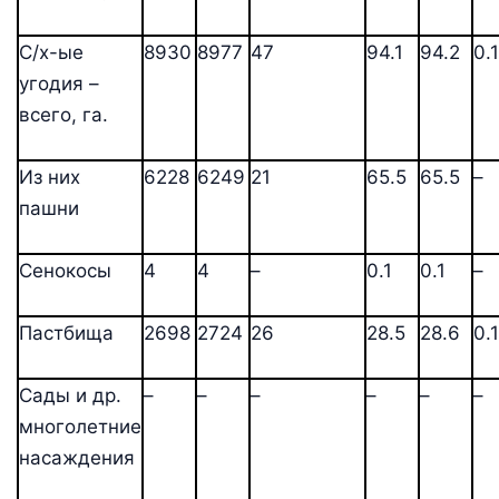
С/х-ые
8930
8977
47
94.1
94.2
0.1
угодия –
всего, га.
Из них
6228
6249
21
65.5
65.5
–
пашни
Сенокосы
4
4
–
0.1
0.1
–
Пастбища
2698
2724
26
28.5
28.6
0.1
Сады и др.
–
–
–
–
–
–
многолетние
насаждения