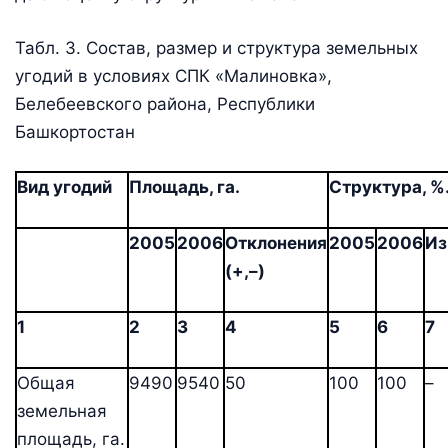
Табл. 3. Состав, размер и структура земельных
угодий в условиях СПК «Малиновка»,
Белебеевского района, Республики
Башкортостан
Вид угодий
Площадь, га.
Структура, %
2005
2006
Отклонения
2005
2006
Из
(+,–)
1
2
3
4
5
6
7
Общая
9490
9540
50
100
100
–
земельная
площадь, га.