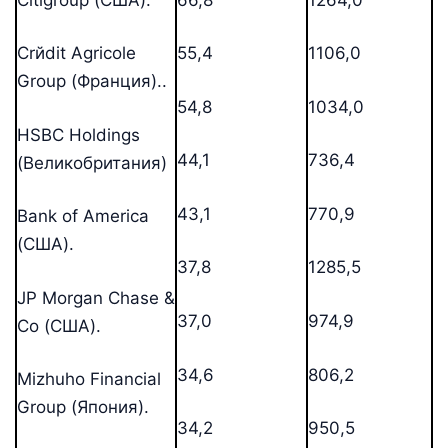
Crйdit Agricole
55,4
1106,0
Group (Франция)..
54,8
1034,0
HSBC Holdings
44,1
736,4
(Великобритания)
43,1
770,9
Bank of America
(США).
37,8
1285,5
JP Morgan Chase &
37,0
974,9
Co (США).
34,6
806,2
Mizhuho Financial
Group (Япония).
34,2
950,5