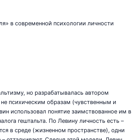
ля» в современной психологии личности
тальтизму, но разрабатывалась автором
 не психическим образам (чувственным и
вин использовал понятие заимствованное им в
налога гештальта. По Левину личность есть –
ся в среде (жизненном пространстве), одни
 – отталкивают. Следуя этой модели, Левин