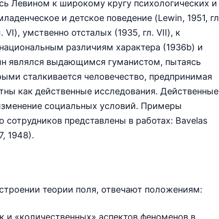
сь Левином к широкому кругу психологических и
аденческое и детское поведение (Lewin, 1951, гл
 VI), умственно отсталых (1935, гл. VII), к
, национальным различиям характера (1936b) и
вин являлся выдающимся гуманистом, пытаясь
рыми сталкивается человечество, предпринимая
стны как действенные исследования. Действенные
изменение социальных условий. Примеры
о сотрудников представлены в работах: Bavelas
7, 1948).
строении теории поля, отвечают положениям:
ак и «количественных» аспектов феноменов в