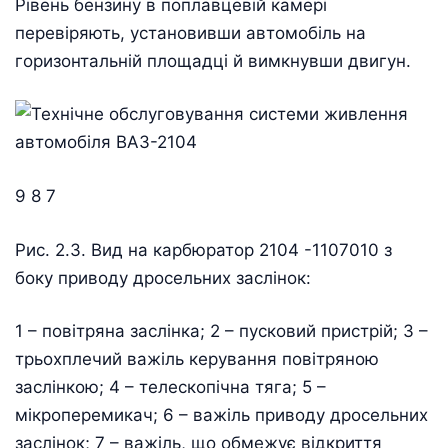
Рівень бензину в поплавцевій камері
перевіряють, установивши автомобіль на
горизонтальній площадці й вимкнувши двигун.
9 8 7
Рис. 2.3. Вид на карбюратор 2104 -1107010 з
боку приводу дросельних заслінок:
1 – повітряна заслінка; 2 – пусковий пристрій; 3 –
трьохплечий важіль керування повітряною
заслінкою; 4 – телескопічна тяга; 5 –
мікроперемикач; 6 – важіль приводу дросельних
заслінок; 7 – важіль, що обмежує відкриття