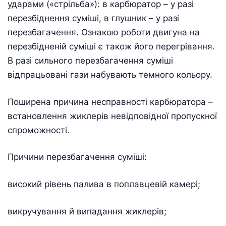
ударами («стрільба»): в карбюратор – у разі
перезбіднення суміші, в глушник – у разі
перезбагачення. Ознакою роботи двигуна на
перезбідненій суміші є також його перегрівання.
В разі сильного перезбагачення суміші
відпрацьовані гази набувають темного кольору.
Поширена причина несправності карбюратора –
встановлення жиклерів невідповідної пропускної
спроможності.
Причини перезбагачення суміші:
високий рівень палива в поплавцевій камері;
викручування й випадання жиклерів;