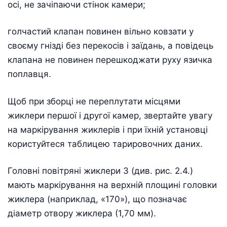
осі, не зачіпаючи стінок камери;
голчастий клапан повинен вільно ковзати у
своєму гнізді без перекосів і заїдань, а повідець
клапана не повинен перешкоджати руху язичка
поплавця.
Щоб при зборці не переплутати місцями
жиклери першої і другої камер, звертайте увагу
на маркірування жиклерів і при їхній установці
користуйтеся таблицею тарировочних даних.
Головні повітряні жиклери 3 (див. рис. 2.4.)
мають маркірування на верхній площині головки
жиклера (наприклад, «170»), що позначає
діаметр отвору жиклера (1,70 мм).