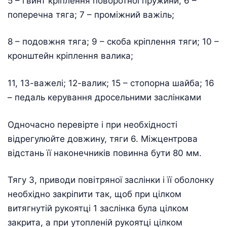
5 – гвинт кріплення поворотної пружини; 6 –
поперечна тяга; 7 – проміжний важіль;
8 – подовжня тяга; 9 – скоба кріплення тяги; 10 –
кронштейн кріплення валика;
11, 13-важелі; 12-валик; 15 – стопорна шайба; 16
– педаль керування дросельними заслінками
Одночасно перевірте і при необхідності
відрегулюйте довжину, тяги 6. Міжцентрова
відстань її наконечників повинна бути 80 мм.
Тягу 3, приводи повітряної заслінки і її оболонку
необхідно закріпити так, щоб при цілком
витягнутій рукоятці 1 заслінка була цілком
закрита, а при утопленій рукоятці цілком