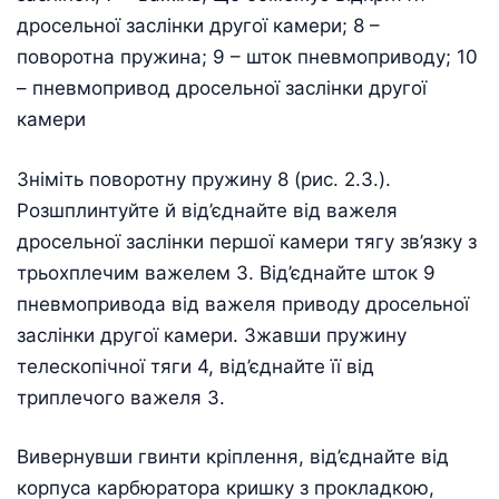
дросельної заслінки другої камери; 8 –
поворотна пружина; 9 – шток пневмоприводу; 10
– пневмопривод дросельної заслінки другої
камери
Зніміть поворотну пружину 8 (рис. 2.З.).
Розшплинтуйте й від’єднайте від важеля
дросельної заслінки першої камери тягу зв’язку з
трьохплечим важелем 3. Від’єднайте шток 9
пневмопривода від важеля приводу дросельної
заслінки другої камери. Зжавши пружину
телескопічної тяги 4, від’єднайте її від
триплечого важеля 3.
Вивернувши гвинти кріплення, від’єднайте від
корпуса карбюратора кришку з прокладкою,