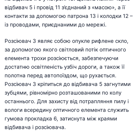
відбивач 5 і провід 11 з’єднаний з «масою», а її
контакти за допомогою патрона 13 і колодки 12 –
із проводами, приєднаними до мережі.
Розсіювач 3 являє собою опукле рифлене скло,
за допомогою якого світловий потік оптичного
елемента трохи розсіюється, забезпечуючи
достатню освітленість узбіч дороги, а також її
полотна перед автопоїздом, що рухається.
Розсіювач 3 кріпиться до відбивача 5 загнутими
зубцями, рівномірно розташованими по колу
останнього. Для захисту від потрапляння пилу і
вологи всередину оптичного елемента служить
гумова прокладка 6, затиснута між краями
відбивача і розсіювача.