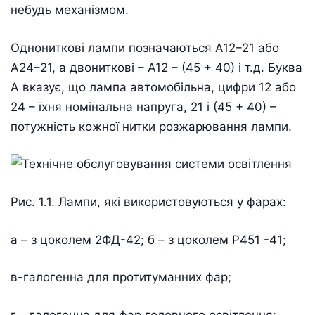
небудь механізмом.
Однониткові лампи позначаються А12–21 або
А24–21, а двониткові – А12 – (45 + 40) і т.д. Буква
А вказує, що лампа автомобільна, цифри 12 або
24 – їхня номінальна напруга, 21 і (45 + 40) –
потужність кожної нитки розжарювання лампи.
Рис. 1.1. Лампи, які використовуються у фарах:
а – з цоколем 2ФД-42; б – з цоколем Р451 -41;
в-галогенна для протитуманних фар;
г – галогенна для фар головного освітлення;