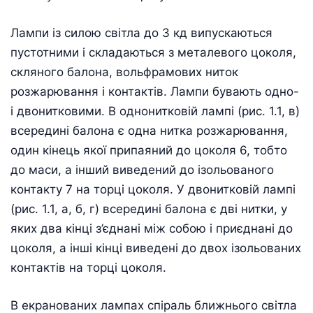
Лампи із силою світла до 3 кд випускаються
пустотними і складаються з металевого цоколя,
скляного балона, вольфрамових ниток
розжарювання і контактів. Лампи бувають одно-
і двонитковими. В однонитковій лампі (рис. 1.1, в)
всередині балона є одна нитка розжарювання,
один кінець якої припаяний до цоколя 6, тобто
до маси, а інший виведений до ізольованого
контакту 7 на торці цоколя. У двонитковій лампі
(рис. 1.1, а, б, г) всередині балона є дві нитки, у
яких два кінці з’єднані між собою і приєднані до
цоколя, а інші кінці виведені до двох ізольованих
контактів на торці цоколя.
В екранованих лампах спіраль ближнього світла