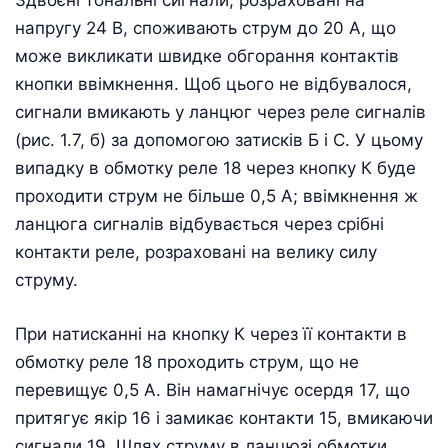
Здвоєні тональні сигнали, розраховані на
напругу 24 В, споживають струм до 20 А, що
може викликати швидке обгорання контактів
кнопки ввімкнення. Щоб цього не відбувалося,
сигнали вмикають у ланцюг через реле сигналів
(рис. 1.7, б) за допомогою затисків Б і С. У цьому
випадку в обмотку реле 18 через кнопку К буде
проходити струм не більше 0,5 А; ввімкнення ж
ланцюга сигналів відбувається через срібні
контакти реле, розраховані на велику силу
струму.
При натисканні на кнопку К через її контакти в
обмотку реле 18 проходить струм, що не
перевищує 0,5 А. Він намагнічує осердя 17, що
притягує якір 16 і замикає контакти 15, вмикаючи
сигнали 19. Шлях струму в ланцюзі обмотки