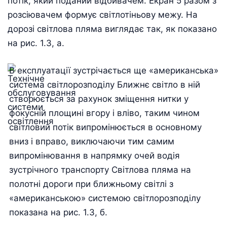
потік, який поданий відбивачем. Екран 5 разом з
розсіювачем формує світлотіньову межу. На
дорозі світлова пляма виглядає так, як показано
на рис. 1.3, а.
В експлуатації зустрічається ще «американська»
система світлорозподілу Ближнє світло в ній
створюється за рахунок зміщення нитки у
фокусній площині вгору і вліво, таким чином
світловий потік випромінюється в основному
вниз і вправо, виключаючи тим самим
випромінювання в напрямку очей водія
зустрічного транспорту Світлова пляма на
полотні дороги при ближньому світлі з
«американською» системою світлорозподілу
показана на рис. 1.3, б.