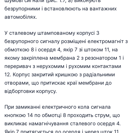
Шумові сигнали (рис. 1.7, а) виконують
безрупорними і встановлюють на вантажних
автомобілях.
У сталевому штампованому корпусі 3
безрупорного сигналу розміщені електромагніт з
обмоткою 8 і осердя 4, якір 7 зі штоком 11, на
якому закріплена мембрана 2 з резонатором 1 і
переривач з нерухомим і рухомим контактами
12. Корпус закритий кришкою з радіальними
отворами, що притискає краї мембрани до
відбортовки корпусу.
При замиканні електричного кола сигнала
кнопкою 14 по обмотці 8 проходить струм, що
викликає намагнічування сталевого осердя 4.
Якір 7 притягується до осердя і через шток 11