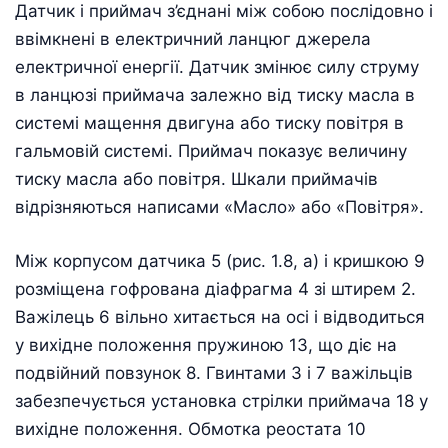
Датчик і приймач з’єднані між собою послідовно і
ввімкнені в електричний ланцюг джерела
електричної енергії. Датчик змінює силу струму
в ланцюзі приймача залежно від тиску масла в
системі мащення двигуна або тиску повітря в
гальмовій системі. Приймач показує величину
тиску масла або повітря. Шкали приймачів
відрізняються написами «Масло» або «Повітря».
Між корпусом датчика 5 (рис. 1.8, а) і кришкою 9
розміщена гофрована діафрагма 4 зі штирем 2.
Важілець 6 вільно хитається на осі і відводиться
у вихідне положення пружиною 13, що діє на
подвійний повзунок 8. Гвинтами 3 і 7 важільців
забезпечується установка стрілки приймача 18 у
вихідне положення. Обмотка реостата 10