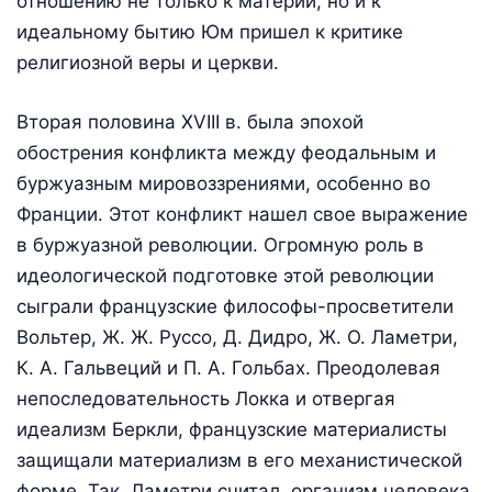
отношению не только к материи, но и к
идеальному бытию Юм пришел к критике
религиозной веры и церкви.
Вторая половина XVIII в. была эпохой
обострения конфликта между феодальным и
буржуазным мировоззрениями, особенно во
Франции. Этот конфликт нашел свое выражение
в буржуазной революции. Огромную роль в
идеологической подготовке этой революции
сыграли французские философы-просветители
Вольтер, Ж. Ж. Руссо, Д. Дидро, Ж. О. Ламетри,
К. А. Гальвеций и П. А. Гольбах. Преодолевая
непоследовательность Локка и отвергая
идеализм Беркли, французские материалисты
защищали материализм в его механистической
форме. Так, Ламетри считал, организм человека