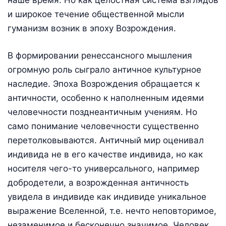
наше время. Но как целостная система взглядов
и широкое течение общественной мысли
гуманизм возник в эпоху Возрождения.
В формировании ренессансного мышления
огромную роль сыграло античное культурное
наследие. Эпоха Возрождения обращается к
античности, особенно к наполненным идеями
человечности позднеантичным учениям. Но
само понимание человечности существенно
перетолковываются. Античный мир оценивал
индивида не в его качестве индивида, но как
носителя чего-то универсального, например
добродетели, а возрожденная античность
увидела в индивиде как индивиде уникальное
выражение Вселенной, т.е. нечто неповторимое,
незаменимое и бесконечно значимое. Человек,