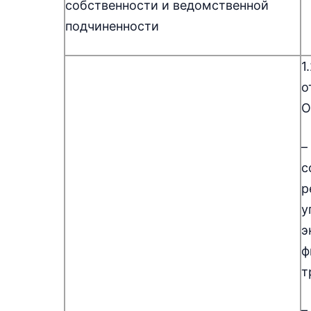
собственности и ведомственной
подчиненности
1
о
О
–
с
р
у
э
ф
т
–