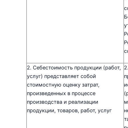
с
Б
у
Р
Р
с
2. Себестоимость продукции (работ,
2
услуг) представляет собой
п
стоимостную оценку затрат,
и
произведенных в процессе
(
производства и реализации
м
продукции, товаров, работ, услуг
н
т
р