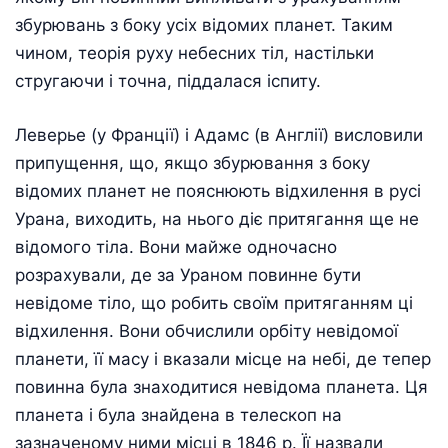
збурювань з боку усіх відомих планет. Таким
чином, теорія руху небесних тіл, настільки
стругаючи і точна, піддалася іспиту.
Леверье (у Франції) і Адамс (в Англії) висловили
припущення, що, якщо збурювання з боку
відомих планет не пояснюють відхилення в русі
Урана, виходить, на нього діє притягання ще не
відомого тіла. Вони майже одночасно
розрахували, де за Ураном повинне бути
невідоме тіло, що робить своїм притяганням ці
відхилення. Вони обчислили орбіту невідомої
планети, її масу і вказали місце на небі, де тепер
повинна була знаходитися невідома планета. Ця
планета і була знайдена в телескоп на
зазначеному ними місці в 1846 р. Її назвали