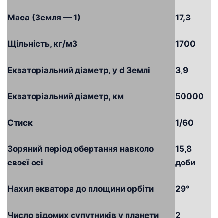
Маса (Земля — 1)
17,3
Щільність, кг/м3
1700
Екваторіальний діаметр, у d Землі
3,9
Екваторіальний діаметр, км
50000
Стиск
1/60
Зоряний період обертання навколо
15,8
своєї осі
доби
Нахил екватора до площини орбіти
29°
Число відомих супутників у планети
2