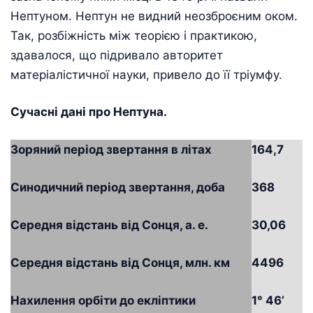
Нептуном. Нептун не видний неозброєним оком.
Так, розбіжність між теорією і практикою,
здавалося, що підривало авторитет
матеріалістичної науки, привело до її тріумфу.
Сучасні дані про Нептуна.
Зоряний період звертання в літах
164,7
Синодичний період звертання, доба
368
Середня відстань від Сонця, а. е.
30,06
Середня відстань від Сонця, млн. км
4496
Нахилення орбіти до екліптики
1° 46’