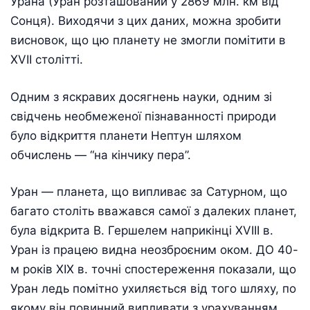
Урана (Уран розташований у 2869 млн. км від
Сонця). Виходячи з цих даних, можна зробити
висновок, що цю планету не змогли помітити в
XVII столітті.
Одним з яскравих досягнень науки, одним зі
свідчень необмеженої пізнаванності природи
було відкриття планети Нептун шляхом
обчислень — “на кінчику пера”.
Уран — планета, що випливає за Сатурном, що
багато століть вважався самої з далеких планет,
була відкрита В. Гершелем наприкінці XVIII в.
Уран із працею видна неозброєним оком. ДО 40-
м років XIX в. точні спостереження показали, що
Уран ледь помітно ухиляється від того шляху, по
якому він повинний випливати з урахуванням