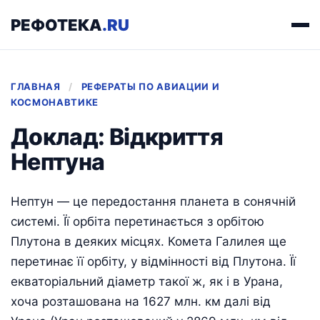
РЕФОТЕКА
.RU
ГЛАВНАЯ
/
РЕФЕРАТЫ ПО АВИАЦИИ И
КОСМОНАВТИКЕ
Доклад: Відкриття
Нептуна
Нептун — це передостання планета в сонячній
системі. Її орбіта перетинається з орбітою
Плутона в деяких місцях. Комета Галилея ще
перетинає її орбіту, у відмінності від Плутона. Її
екваторіальний діаметр такої ж, як і в Урана,
хоча розташована на 1627 млн. км далі від