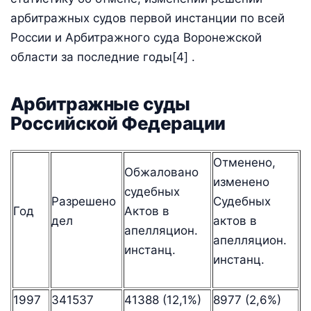
арбитражных судов первой инстанции по всей
России и Арбитражного суда Воронежской
области за последние годы[4] .
Арбитражные суды
Российской Федерации
Отменено,
Обжаловано
изменено
судебных
Разрешено
Судебных
Год
Актов в
дел
актов в
апелляцион.
апелляцион.
инстанц.
инстанц.
1997
341537
41388 (12,1%)
8977 (2,6%)