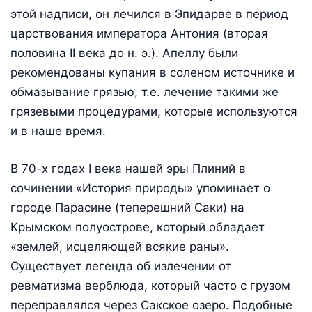
этой надписи, он лечился в Эпидарве в период
царствования императора Антония (вторая
половина II века до н. э.). Апеллу были
рекомендованы купания в соленом источнике и
обмазывание грязью, т.е. лечение такими же
грязевыми процедурами, которые используются
и в наше время.
В 70-х годах I века нашей эры Плиний в
сочинении «История природы» упоминает о
городе Парасине (теперешний Саки) на
Крымском полуострове, который обладает
«землей, исцеляющей всякие раны».
Существует легенда об излечении от
ревматизма верблюда, который часто с грузом
переправлялся через Сакское озеро. Подобные