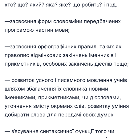
хто? що? який? яка? яке? що робить? і под.;
—засвоєння форм словозміни передбачених
програмою частин мови;
—засвоєння орфографічних правил, таких як
правопис відмінкових закінчень іменників і
прикметників, особових закінчень дієслів тощо;
— розвиток усного і писемного мовлення учнів
шляхом збагачення їх словника новими
іменниками, прикметниками, чи дієсловами,
уточнення змісту окремих слів, розвитку уміння
добирати слова для передачі своїх думок;
— з’ясування синтаксичної функції того чи