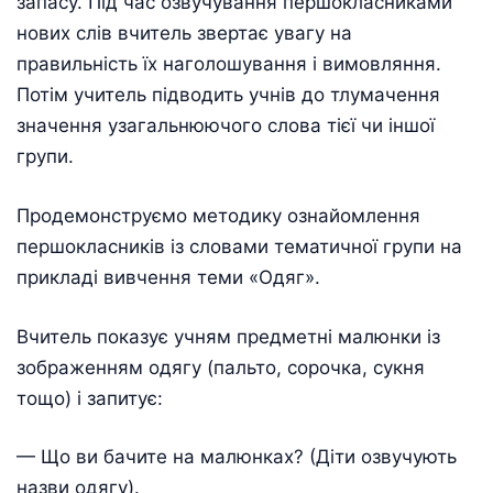
запасу. Під час озвучування першокласниками
нових слів вчитель звертає увагу на
правильність їх наголошування і вимовляння.
Потім учитель підводить учнів до тлумачення
значення узагальнюючого слова тієї чи іншої
групи.
Продемонструємо методику ознайомлення
першокласників із словами тематичної групи на
прикладі вивчення теми «Одяг».
Вчитель показує учням предметні малюнки із
зображенням одягу (пальто, сорочка, сукня
тощо) і запитує:
— Що ви бачите на малюнках? (Діти озвучують
назви одягу).