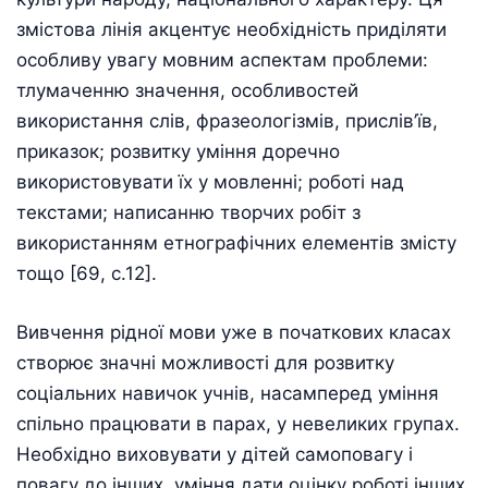
змістова лінія акцентує необхідність приділяти
особливу увагу мовним аспектам проблеми:
тлумаченню значення, особливостей
використання слів, фразеологізмів, прислів’їв,
приказок; розвитку уміння доречно
використовувати їх у мовленні; роботі над
текстами; написанню творчих робіт з
використанням етнографічних елементів змісту
тощо [69, с.12].
Вивчення рідної мови уже в початкових класах
створює значні можливості для розвитку
соціальних навичок учнів, насамперед уміння
спільно працювати в парах, у невеликих групах.
Необхідно виховувати у дітей самоповагу і
повагу до інших, уміння дати оцінку роботі інших