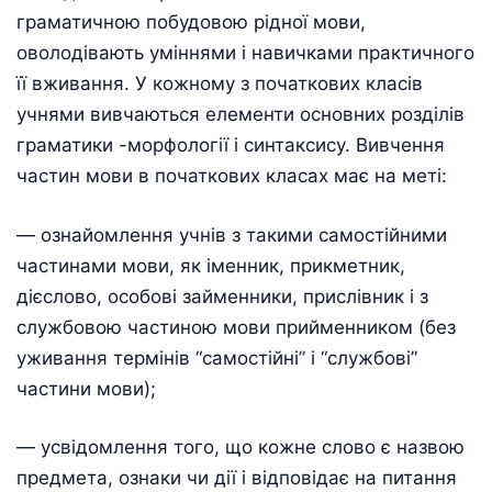
граматичною побудовою рідної мови,
оволодівають уміннями і навичками практичного
її вживання. У кожному з початкових класів
учнями вивчаються елементи основних розділів
граматики -морфології і синтаксису. Вивчення
частин мови в початкових класах має на меті:
— ознайомлення учнів з такими самостійними
частинами мови, як іменник, прикметник,
дієслово, особові займенники, прислівник і з
службовою частиною мови прийменником (без
уживання термінів “самостійні” і “службові”
частини мови);
— усвідомлення того, що кожне слово є назвою
предмета, ознаки чи дії і відповідає на питання