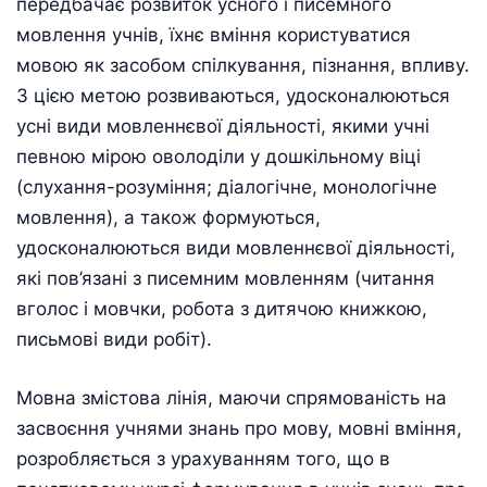
передбачає розвиток усного і писемного
мовлення учнів, їхнє вміння користуватися
мовою як засобом спілкування, пізнання, впливу.
З цією метою розвиваються, удосконалюються
усні види мовленнєвої діяльності, якими учні
певною мірою оволоділи у дошкільному віці
(слухання-розуміння; діалогічне, монологічне
мовлення), а також формуються,
удосконалюються види мовленнєвої діяльності,
які пов’язані з писемним мовленням (читання
вголос і мовчки, робота з дитячою книжкою,
письмові види робіт).
Мовна змістова лінія, маючи спрямованість на
засвоєння учнями знань про мову, мовні вміння,
розробляється з урахуванням того, що в