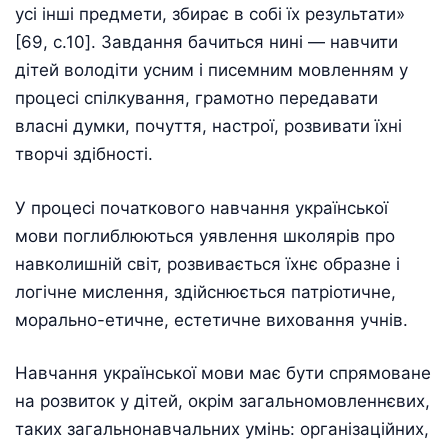
усі інші предмети, збирає в собі їх результати»
[69, c.10]. Завдання бачиться нині — навчити
дітей володіти усним і писемним мовленням у
процесі спілкування, грамотно передавати
власні думки, почуття, настрої, розвивати їхні
творчі здібності.
У процесі початкового навчання української
мови поглиблюються уявлення школярів про
навколишній світ, розвивається їхнє образне і
логічне мислення, здійснюється патріотичне,
морально-етичне, естетичне виховання учнів.
Навчання української мови має бути спрямоване
на розвиток у дітей, окрім загальномовленнєвих,
таких загальнонавчальних умінь: організаційних,