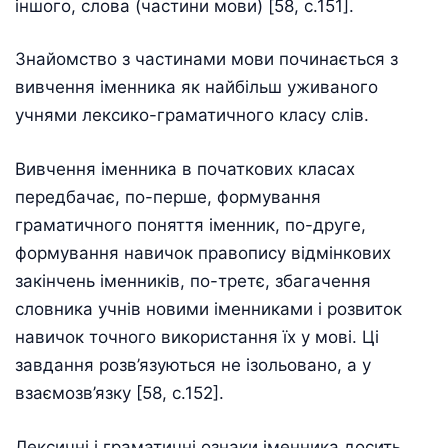
іншого, слова (частини мови) [58, с.151].
Знайомство з частинами мови починається з
вивчення іменника як найбільш уживаного
учнями лексико-граматичного класу слів.
Вивчення іменника в початкових класах
передбачає, по-перше, формування
граматичного поняття іменник, по-друге,
формування навичок правопису відмінкових
закінчень іменників, по-третє, збагачення
словника учнів новими іменниками і розвиток
навичок точного використання їх у мові. Ці
завдання розв’язуються не ізольовано, а у
взаємозв’язку [58, с.152].
Лексичні і граматичні ознаки іменника досить