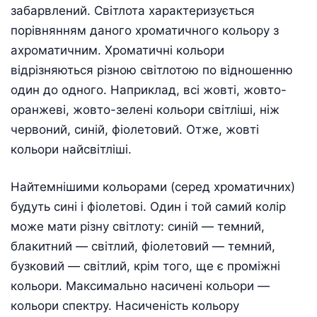
забарвлений. Світлота характеризується
порівнянням даного хроматичного кольору з
ахроматичним. Хроматичні кольори
відрізняються різною світлотою по відношенню
один до одного. Наприклад, всі жовті, жовто-
оранжеві, жовто-зелені кольори світліші, ніж
червоний, синій, фіолетовий. Отже, жовті
кольори найсвітліші.
Найтемнішими кольорами (серед хроматичних)
будуть сині і фіолетові. Один і той самий колір
може мати різну світлоту: синій — темний,
блакитний — світлий, фіолетовий — темний,
бузковий — світлий, крім того, ще є проміжні
кольори. Максимально насичені кольори —
кольори спектру. Насиченість кольору