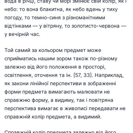
вода в річці, ставу чи морі змінює свій колір, як і
небо: то вона блакитна, як небо вдень у тиху
погоду, то темно-синя з різноманітними
відтінками — у вітряну, то золотисто-червона —
у вечірній час.
Той самий за кольором предмет може
сприйматись нашим зором також по-різному
залежно від його положення в просторі,
освітлення, оточення та ін. [57, 33]. Наприклад,
як закони лінійної перспективи в зображенні
форми предмета вимагають малювати не
справжню форму, а видиму, так і повітряна
перспектива вимагає в живописі передавати не
справжній колір предмета, а видимий.
Справжній колір предмета залежно від його