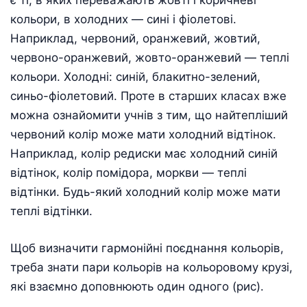
є ті, в яких переважають жовті і коричневі
кольори, в холодних — сині і фіолетові.
Наприклад, червоний, оранжевий, жовтий,
червоно-оранжевий, жовто-оранжевий — теплі
кольори. Холодні: синій, блакитно-зелений,
синьо-фіолетовий. Проте в старших класах вже
можна ознайомити учнів з тим, що найтепліший
червоний колір може мати холодний відтінок.
Наприклад, колір редиски має холодний синій
відтінок, колір помідора, моркви — теплі
відтінки. Будь-який холодний колір може мати
теплі відтінки.
Щоб визначити гармонійні поєднання кольорів,
треба знати пари кольорів на кольоровому крузі,
які взаємно доповнюють один одного (рис).