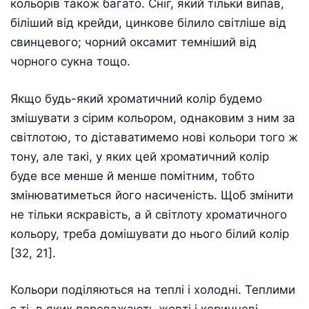
кольорів також багато. Сніг, який тільки випав,
біліший від крейди, цинкове білило світліше від
свинцевого; чорний оксамит темніший від
чорного сукна тощо.
Якщо будь-який хроматичний колір будемо
змішувати з сірим кольором, однаковим з ним за
світлотою, то діставатимемо нові кольори того ж
тону, але такі, у яких цей хроматичний колір
буде все менше й менше помітним, тобто
змінюватиметься його насиченість. Щоб змінити
не тільки яскравість, а й світлоту хроматичного
кольору, треба домішувати до нього білий колір
[32, 21].
Кольори поділяються на теплі і холодні. Теплими