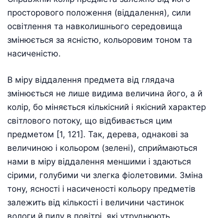
просторового положення (віддалення), сили
освітлення та навколишнього середовища
змінюється за ясністю, кольоровим тоном та
насиченістю.
В міру віддалення предмета від глядача
змінюється не лише видима величина його, а й
колір, бо міняється кількісний і якісний характер
світлового потоку, що відбивається цим
предметом [1, 121]. Так, дерева, однакові за
величиною і кольором (зелені), сприймаються
нами в міру віддалення меншими і здаються
сірими, голубими чи злегка фіолетовими. Зміна
тону, ясності і насиченості кольору предметів
залежить від кількості і величини частинок
вологи й пилу в повітрі, які утруднюють