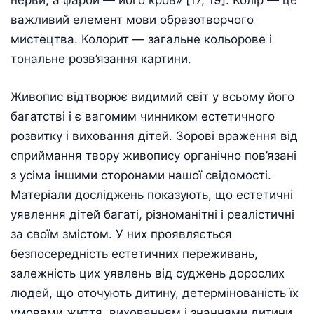
важливий елемент мови образотворчого
мистецтва. Колорит — загальне кольорове і
тональне розв’язання картини.
Живопис відтворює видимий світ у всьому його
багатстві і є вагомим чинником естетичного
розвитку і виховання дітей. Зорові враження від
сприймання твору живопису органічно пов’язані
з усіма іншими сторонами нашої свідомості.
Матеріали досліджень показують, що естетичні
уявлення дітей багаті, різноманітні і реалістичні
за своїм змістом. У них проявляється
безпосередність естетичних переживань,
залежність цих уявлень від суджень дорослих
людей, що оточують дитину, детермінованість їх
умовами життя, вихованням і знаннями дитини.