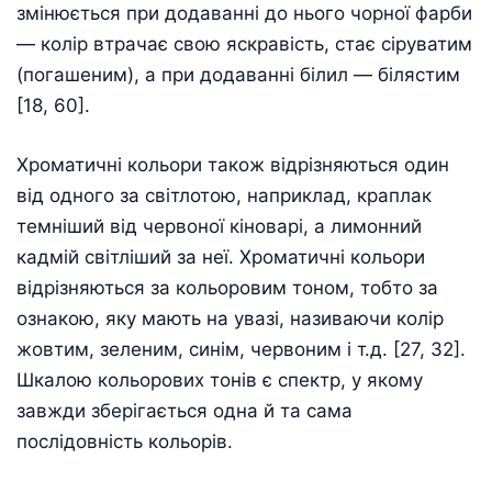
змінюється при додаванні до нього чорної фарби
— колір втрачає свою яскравість, стає сіруватим
(погашеним), а при додаванні білил — білястим
[18, 60].
Хроматичні кольори також відрізняються один
від одного за світлотою, наприклад, краплак
темніший від червоної кіноварі, а лимонний
кадмій світліший за неї. Хроматичні кольори
відрізняються за кольоровим тоном, тобто за
ознакою, яку мають на увазі, називаючи колір
жовтим, зеленим, синім, червоним і т.д. [27, 32].
Шкалою кольорових тонів є спектр, у якому
завжди зберігається одна й та сама
послідовність кольорів.