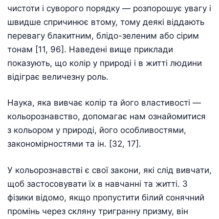
чистоти і суворого порядку — розпорошує увагу і
швидше спричинює втому, тому деякі віддають
перевагу блакитним, блідо-зеленим або сірим
тонам [11, 96]. Наведені вище приклади
показують, що колір у природі і в житті людини
відіграє величезну роль.
Наука, яка вивчає колір та його властивості —
кольорознавство, допомагає нам ознайомитися
з кольором у природі, його особливостями,
закономірностями та ін. [32, 17].
У кольорознавстві є свої закони, які слід вивчати,
щоб застосовувати їх в навчанні та житті. З
фізики відомо, якщо пропустити білий сонячний
промінь через скляну тригранну призму, він