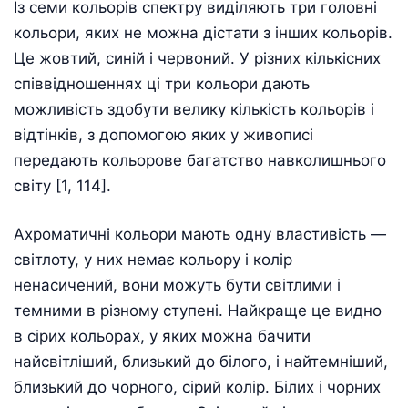
Із семи кольорів спектру виділяють три головні
кольори, яких не можна дістати з інших кольорів.
Це жовтий, синій і червоний. У різних кількісних
співвідношеннях ці три кольори дають
можливість здобути велику кількість кольорів і
відтінків, з допомогою яких у живописі
передають кольорове багатство навколишнього
світу [1, 114].
Ахроматичні кольори мають одну властивість —
світлоту, у них немає кольору і колір
ненасичений, вони можуть бути світлими і
темними в різному ступені. Найкраще це видно
в сірих кольорах, у яких можна бачити
найсвітліший, близький до білого, і найтемніший,
близький до чорного, сірий колір. Білих і чорних