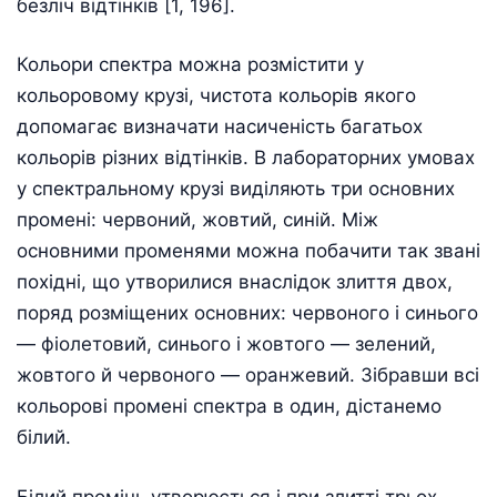
безліч відтінків [1, 196].
Кольори спектра можна розмістити у
кольоровому крузі, чистота кольорів якого
допомагає визначати насиченість багатьох
кольорів різних відтінків. В лабораторних умовах
у спектральному крузі виділяють три основних
промені: червоний, жовтий, синій. Між
основними променями можна побачити так звані
похідні, що утворилися внаслідок злиття двох,
поряд розміщених основних: червоного і синього
— фіолетовий, синього і жовтого — зелений,
жовтого й червоного — оранжевий. Зібравши всі
кольорові промені спектра в один, дістанемо
білий.
Білий промінь утворюється і при злитті трьох