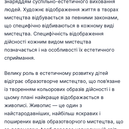
знаряддям суспільно-естетичного виховання
людей. Художнє відображення життя в творах
мистецтва відбувається за певними законами,
що специфічно відбиваються в кожному виді
мистецтва. Специфічність відображення
дійсності кожним видом мистецтва
позначається і на особливості їх естетичного
сприймання.
Велику роль в естетичному розвитку дітей
відіграє образотворче мистецтво, що пов’язане
із творенням кольорових образів дійсності і в
цьому плані найкраще відображається в
живописі. Живопис — це один з
найстародавніших, найбільш яскравих і
поширених видів образотворчого мистецтва, що