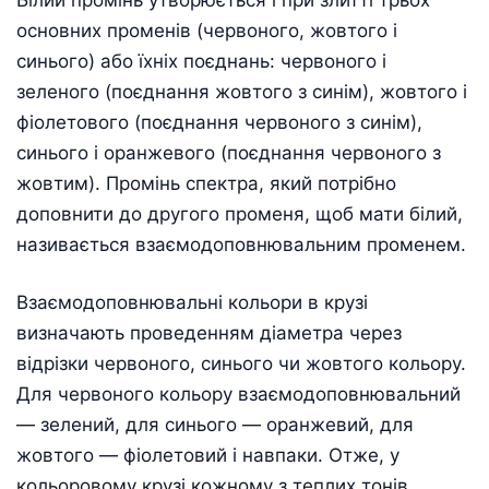
основних променів (червоного, жовтого і
синього) або їхніх поєднань: червоного і
зеленого (поєднання жовтого з синім), жовтого і
фіолетового (поєднання червоного з синім),
синього і оранжевого (поєднання червоного з
жовтим). Промінь спектра, який потрібно
доповнити до другого променя, щоб мати білий,
називається взаємодоповнювальним променем.
Взаємодоповнювальні кольори в крузі
визначають проведенням діаметра через
відрізки червоного, синього чи жовтого кольору.
Для червоного кольору взаємодоповнювальний
— зелений, для синього — оранжевий, для
жовтого — фіолетовий і навпаки. Отже, у
кольоровому крузі кожному з теплих тонів