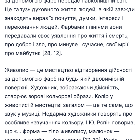
за допомогою фарб передає навколишній світ.
Це галузь духовного життя людей, в якій завжди
знаходять вираз їх почуття, думки, інтереси і
переконання людей. Фарбами і лініями вони
передавали своє уявлення про життя і смерть,
про добро і зло, про минуле і сучасне, свої мрії
про майбутнє [28, 12].
Живопис — це мистецтво відтворення дійсності
за допомогою фарб на будь-якій двовимірній
поверхні. Художник, зображаючи дійсність,
створює зорові кольорові образи. Колір у
живописі й мистецтві загалом — це те саме, що
звук у музиці. Недарма художники говорять про
особливе «звучання» кольору. І.Ю. Рєпін говорив,
що «… форма — тіло живопису, малюнок —
нерви, а фарби — його кров» [17, 19]. Колір — це