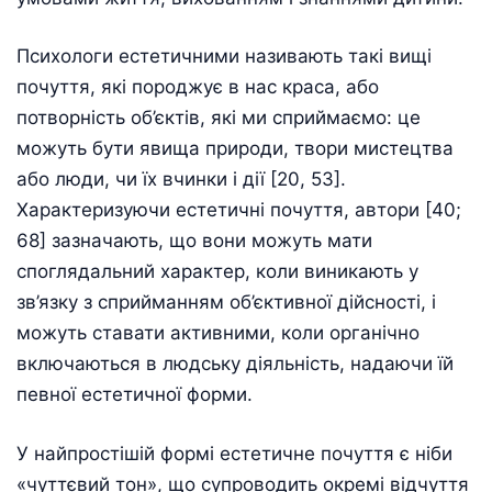
Психологи естетичними називають такі вищі
почуття, які породжує в нас краса, або
потворність об’єктів, які ми сприймаємо: це
можуть бути явища природи, твори мистецтва
або люди, чи їх вчинки і дії [20, 53].
Характеризуючи естетичні почуття, автори [40;
68] зазначають, що вони можуть мати
споглядальний характер, коли виникають у
зв’язку з сприйманням об’єктивної дійсності, і
можуть ставати активними, коли органічно
включаються в людську діяльність, надаючи їй
певної естетичної форми.
У найпростішій формі естетичне почуття є ніби
«чуттєвий тон», що супроводить окремі відчуття